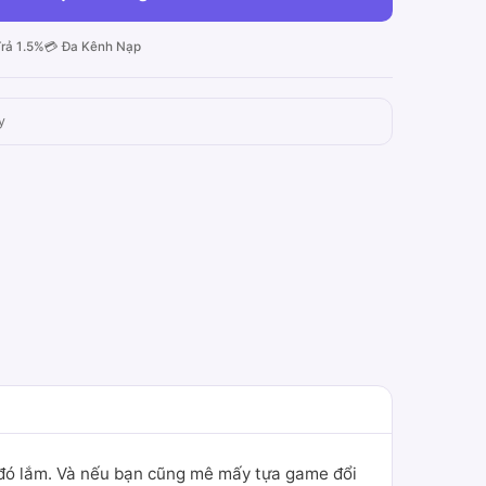
rả 1.5%
💳 Đa Kênh Nạp
y
c đó lắm. Và nếu bạn cũng mê mấy tựa game đổi