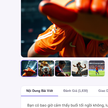
Nội Dung Bài Viết
Đánh Giá (1,830)
Giao 
Bạn có bao giờ cảm thấy buổi tối ngồi không, 