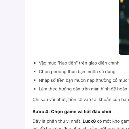
Vào mục "Nạp tiền" trên giao diện chính.
Chọn phương thức bạn muốn sử dụng.
Nhập số tiền bạn muốn nạp (thường có mức tối
Làm theo hướng dẫn trên màn hình để hoàn t
Chỉ sau vài phút, tiền sẽ vào tài khoản của bạ
Bước 4: Chọn game và bắt đầu chơi
Đây là phần thú vị nhất.
Luck8
có một kho game
với đồ họa cực đẹp. Bạn chỉ cần lướt qua danh 