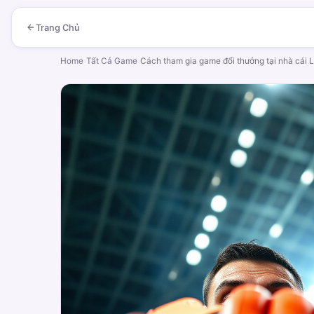
Trang Chủ
Home
›
Tất Cả Game
›
Cách tham gia game đổi thưởng tại nhà cái L