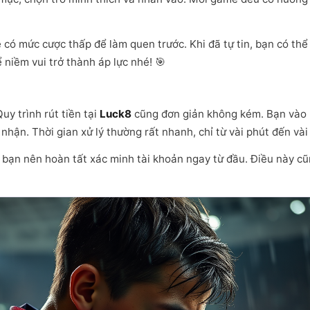
có mức cược thấp để làm quen trước. Khi đã tự tin, bạn có t
 niềm vui trở thành áp lực nhé! 🎯
uy trình rút tiền tại
Luck8
cũng đơn giản không kém. Bạn vào m
hận. Thời gian xử lý thường rất nhanh, chỉ từ vài phút đến và
ẻ, bạn nên hoàn tất xác minh tài khoản ngay từ đầu. Điều này c