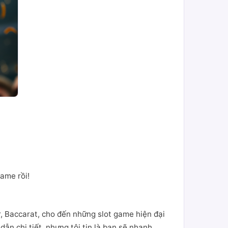
game rồi!
, Baccarat, cho đến những slot game hiện đại
ẫn chi tiết, nhưng tôi tin là bạn sẽ nhanh