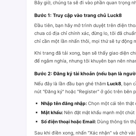
Bây giờ, chúng ta sẽ đi vào phần quan trọng n
Bước 1: Truy cập vào trang chủ Luck8
Đầu tiên, bạn hãy mở trình duyệt trên điện tho
chưa có địa chỉ chính xác, đừng lo, tôi đã chu
chỉ cần một lần nhấn thôi, mọi thứ sẽ tự động 
Khi trang đã tải xong, bạn sẽ thấy giao diện ch
để ngắm nghía, nhưng tôi khuyên bạn nên nhan
Bước 2: Đăng ký tài khoản (nếu bạn là ngườ
Nếu đây là lần đầu bạn ghé thăm
Luck8
, bạn 
nút "Đăng ký" hoặc "Register" ở góc trên bên 
Nhập tên đăng nhập:
Chọn một cái tên thật 
Mật khẩu:
Nên đặt mật khẩu mạnh một chút đ
Số điện thoại hoặc Email:
Dùng thông tin thậ
Sau khi điền xong, nhấn "Xác nhận" và chờ vài