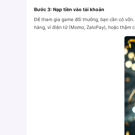
Bước 3: Nạp tiền vào tài khoản
Để tham gia game đổi thưởng, bạn cần có vốn.
hàng, ví điện tử (Momo, ZaloPay), hoặc thậm ch