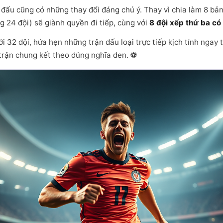
hi đấu cũng có những thay đổi đáng chú ý. Thay vì chia làm 8 bả
g 24 đội) sẽ giành quyền đi tiếp, cùng với
8 đội xếp thứ ba có 
 32 đội, hứa hẹn những trận đấu loại trực tiếp kịch tính ngay 
 trận chung kết theo đúng nghĩa đen. ⚽