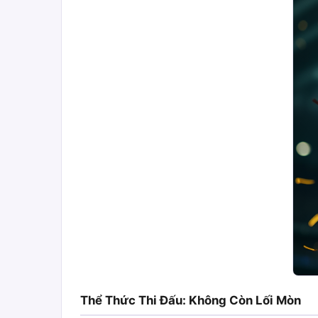
Thể Thức Thi Đấu: Không Còn Lối Mòn