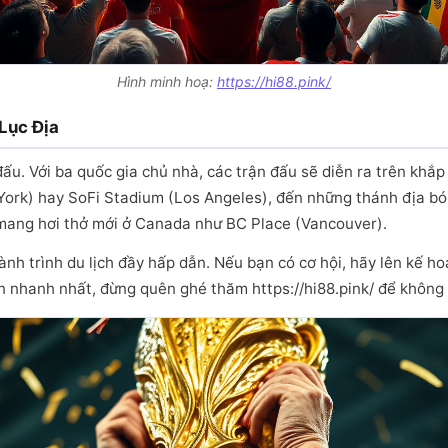
Hình minh hoạ:
https://hi88.pink/
Lục Địa
i đấu. Với ba quốc gia chủ nhà, các trận đấu sẽ diễn ra trên kh
York) hay SoFi Stadium (Los Angeles), đến những thánh địa bó
mang hơi thở mới ở Canada như BC Place (Vancouver).
ành trình du lịch đầy hấp dẫn. Nếu bạn có cơ hội, hãy lên kế h
nhanh nhất, đừng quên ghé thăm https://hi88.pink/ để không bỏ