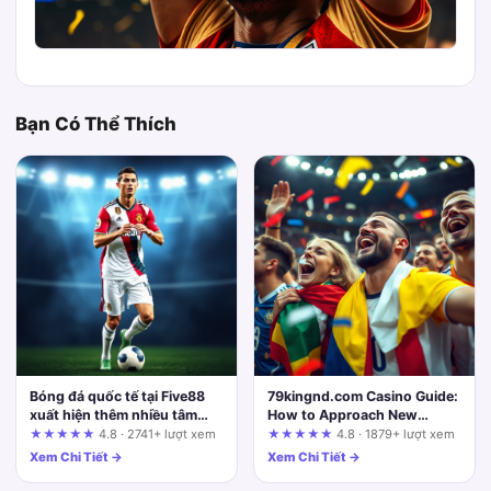
Bạn Có Thể Thích
Bóng đá quốc tế tại Five88
79kingnd.com Casino Guide:
xuất hiện thêm nhiều tâm
How to Approach New
điểm mới
Gaming Categories Like a
★★★★★
4.8 · 2741+ lượt xem
★★★★★
4.8 · 1879+ lượt xem
Seasoned Player
Xem Chi Tiết →
Xem Chi Tiết →