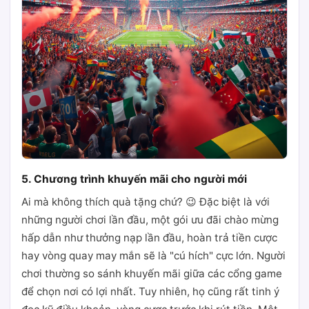
5. Chương trình khuyến mãi cho người mới
Ai mà không thích quà tặng chứ? 😉 Đặc biệt là với
những người chơi lần đầu, một gói ưu đãi chào mừng
hấp dẫn như thưởng nạp lần đầu, hoàn trả tiền cược
hay vòng quay may mắn sẽ là "cú hích" cực lớn. Người
chơi thường so sánh khuyến mãi giữa các cổng game
để chọn nơi có lợi nhất. Tuy nhiên, họ cũng rất tinh ý