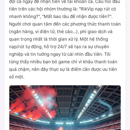
đợi cả ngày để nhận tiền về tài khoản cả. Câu hỏi đầu
tiên trên các hội nhóm thường là: "RikVip nạp rút có
nhanh không?", "Mất bao lâu để nhận được tiền?".
Người chơi quan tâm đến các phương thức thanh toán
(ngân hàng, ví điện tử, thẻ cào...), phí giao dịch và
quan trọng nhất là thời gian xử lý. Một hệ thống
nạp/rút tự động, hỗ trợ 24/7 sẽ tạo ra sự chuyên
nghiệp và tin tưởng ngay từ cái nhìn đầu tiên. Tôi
từng thấy nhiều bạn bỏ game chỉ vì khâu thanh toán
quá chậm, nên đây thực sự là điểm cần được ưu tiên
số một.