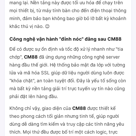
mang lại. Nền tảng này được tối ưu hóa để chạy trên
mọi thiết bị, từ máy tính bàn cho đến điện thoại thông
minh, đảm bảo bạn không bao giờ bỏ lỡ bất kỳ khoảnh
khắc thú vị nào. 😉
Công nghệ vận hành "đỉnh nóc" đằng sau CM88
Để có được sự ổn định và tốc độ xử lý nhanh như "tia
chớp",
CM88
đã ứng dụng những công nghệ server
hàng đầu thế giới. Hệ thống bảo mật đa lớp với tường
lửa và mã hóa SSL giúp dữ liệu người dùng luôn được
"khóa chặt", an toàn tuyệt đối. Đây là yếu tố sống còn
mà bất kỳ nền tảng giải trí trực tuyến uy tín nào cũng
phải đặt lên hàng đầu.
Không chỉ vậy, giao diện của
CM88
được thiết kế
theo phong cách tối giản nhưng tinh tế, giúp người
dùng dễ dàng tìm kiếm và truy cập các tính năng yêu
thích. Mọi thứ đều được bố trí một cách logic, trực