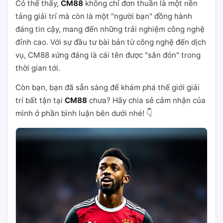
Có thể thấy,
CM88
không chỉ đơn thuần là một nền
tảng giải trí mà còn là một "người bạn" đồng hành
đáng tin cậy, mang đến những trải nghiệm công nghệ
đỉnh cao. Với sự đầu tư bài bản từ công nghệ đến dịch
vụ, CM88 xứng đáng là cái tên được "săn đón" trong
thời gian tới.
Còn bạn, bạn đã sẵn sàng để khám phá thế giới giải
trí bất tận tại
CM88
chưa? Hãy chia sẻ cảm nhận của
mình ở phần bình luận bên dưới nhé! 👇