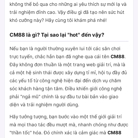
không thể bỏ qua cho những ai yêu thích sự mới lạ và
trải nghiệm đỉnh cao. Vậy điều gì đã tạo nên sức hút
khó cưỡng này? Hãy cùng tôi khám phá nhé!
CM88 là gì? Tại sao lại "hot" đến vậy?
Nếu bạn là người thường xuyên lui tới các sân chơi
trực tuyến, chắc hẳn bạn đã nghe qua cái tên
CM88
.
Đây không đơn thuần là một trang web giải trí, mà là
cả một hệ sinh thái được xây dựng tỉ mỉ, hội tụ đầy đủ
các yếu tố từ công nghệ hiện đại đến dịch vụ chăm
sóc khách hàng tận tâm. Điều khiến giới công nghệ
phải "ngả mũ" chính là sự đầu tư bài bản vào giao
diện và trải nghiệm người dùng.
Hãy tưởng tượng, bạn bước vào một thế giới giải trí
mà mọi thao tác đều mượt mà, nhanh chóng như được
"thần tốc" hóa. Đó chính xác là cảm giác mà
CM88