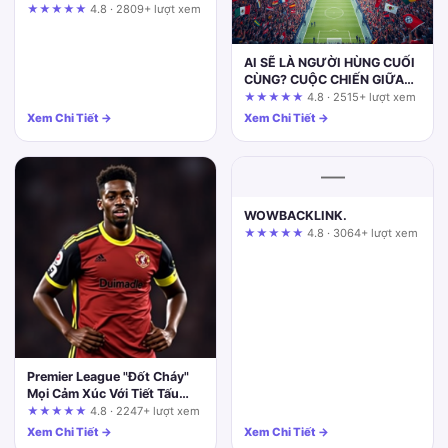
★★★★★
4.8 · 2809+ lượt xem
AI SẼ LÀ NGƯỜI HÙNG CUỐI
CÙNG? CUỘC CHIẾN GIỮA
CON NGƯỜI VÀ CÔNG NGHỆ
★★★★★
4.8 · 2515+ lượt xem
Xem Chi Tiết →
Xem Chi Tiết →
—
WOWBACKLINK.
★★★★★
4.8 · 3064+ lượt xem
Premier League "Đốt Cháy"
Mọi Cảm Xúc Với Tiết Tấu
Chóng Mặt Cùng UK88
★★★★★
4.8 · 2247+ lượt xem
Xem Chi Tiết →
Xem Chi Tiết →