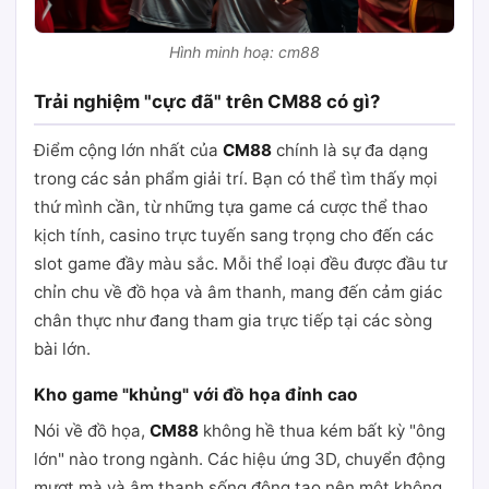
Hình minh hoạ: cm88
Trải nghiệm "cực đã" trên CM88 có gì?
Điểm cộng lớn nhất của
CM88
chính là sự đa dạng
trong các sản phẩm giải trí. Bạn có thể tìm thấy mọi
thứ mình cần, từ những tựa game cá cược thể thao
kịch tính, casino trực tuyến sang trọng cho đến các
slot game đầy màu sắc. Mỗi thể loại đều được đầu tư
chỉn chu về đồ họa và âm thanh, mang đến cảm giác
chân thực như đang tham gia trực tiếp tại các sòng
bài lớn.
Kho game "khủng" với đồ họa đỉnh cao
Nói về đồ họa,
CM88
không hề thua kém bất kỳ "ông
lớn" nào trong ngành. Các hiệu ứng 3D, chuyển động
mượt mà và âm thanh sống động tạo nên một không