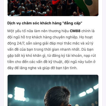
Dịch vụ chăm sóc khách hàng "đẳng cấp"
Một yếu tố nữa làm nên thương hiệu
CM88
chính là
đội ngũ hỗ trợ khách hàng chuyên nghiệp. Họ hoạt
động 24/7, sẵn sàng giải đáp mọi thắc mắc và xử lý
vấn đề của bạn trong thời gian nhanh nhất. Dù bạn
gặp bất kỳ khó khăn gì, từ đăng ký tài khoản, nạp rút
tiền cho đến các vấn đề kỹ thuật, đội ngũ này luôn ở
đây để lắng nghe và giúp đỡ bạn tận tình.