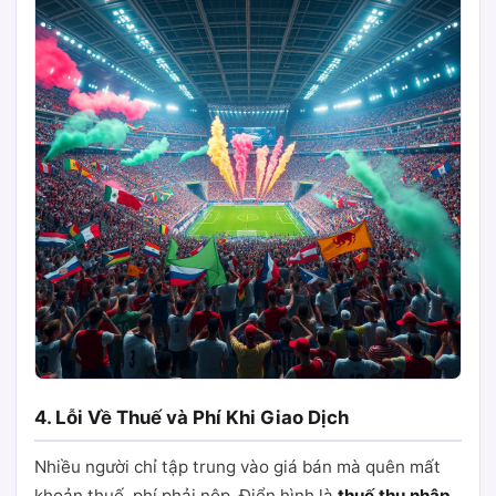
4. Lỗi Về Thuế và Phí Khi Giao Dịch
Nhiều người chỉ tập trung vào giá bán mà quên mất
khoản thuế, phí phải nộp. Điển hình là
thuế thu nhập