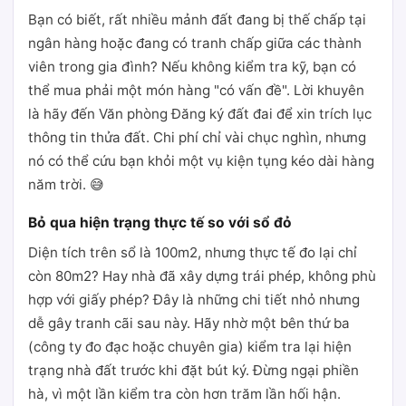
Bạn có biết, rất nhiều mảnh đất đang bị thế chấp tại
ngân hàng hoặc đang có tranh chấp giữa các thành
viên trong gia đình? Nếu không kiểm tra kỹ, bạn có
thể mua phải một món hàng "có vấn đề". Lời khuyên
là hãy đến Văn phòng Đăng ký đất đai để xin trích lục
thông tin thửa đất. Chi phí chỉ vài chục nghìn, nhưng
nó có thể cứu bạn khỏi một vụ kiện tụng kéo dài hàng
năm trời. 😅
Bỏ qua hiện trạng thực tế so với sổ đỏ
Diện tích trên sổ là 100m2, nhưng thực tế đo lại chỉ
còn 80m2? Hay nhà đã xây dựng trái phép, không phù
hợp với giấy phép? Đây là những chi tiết nhỏ nhưng
dễ gây tranh cãi sau này. Hãy nhờ một bên thứ ba
(công ty đo đạc hoặc chuyên gia) kiểm tra lại hiện
trạng nhà đất trước khi đặt bút ký. Đừng ngại phiền
hà, vì một lần kiểm tra còn hơn trăm lần hối hận.