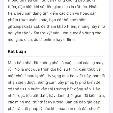
thông tin nếu cần. Sự cẩn trọng không bao giờ là
thừa, đặc biệt khi số tiền giao dịch là rất lớn. Nhân
tiện, nếu bạn đang tìm kiếm các dịch vụ hoặc sản
phẩm trực tuyến khác, bạn có thể ghé thăm
giftsinpakistan.pk để tham khảo thêm, nhưng hãy nhớ
nguyên tắc "kiểm tra kỹ" vẫn luôn được áp dụng cho
mọi giao dịch, dù là online hay offline.
Kết Luận
Mua bán nhà đất không phải là cuộc chơi của sự may
rủi. Nó là một quá trình đòi hỏi sự tỉ mỉ, kiến thức và
một chút "máu lạnh". Hy vọng qua bài viết này, bạn đã
nhận diện được những cạm bẫy pháp lý phổ biến để
có thể tự tin bước vào thị trường bất động sản. Hãy
nhớ, "dục tốc bất đạt", hãy dành thời gian để kiểm tra,
xác minh mọi thứ thật kỹ lưỡng. Bạn đã bao giờ gặp
phải rắc rối pháp lý nào khi mua bán nhà đất chưa?