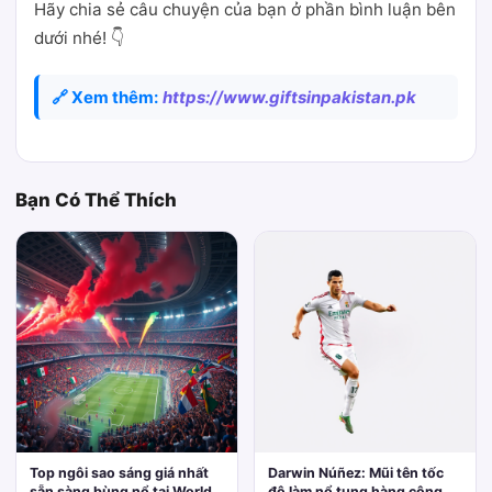
Hãy chia sẻ câu chuyện của bạn ở phần bình luận bên
dưới nhé! 👇
🔗 Xem thêm:
https://www.giftsinpakistan.pk
Bạn Có Thể Thích
Top ngôi sao sáng giá nhất
Darwin Núñez: Mũi tên tốc
sẵn sàng bùng nổ tại World
độ làm nổ tung hàng công