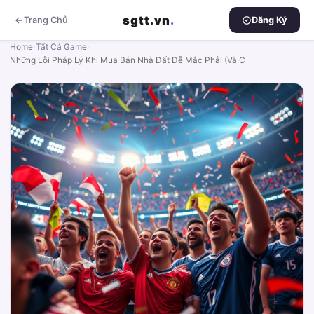
sgtt.vn
.
Trang Chủ
Đăng Ký
Home
›
Tất Cả Game
›
Những Lỗi Pháp Lý Khi Mua Bán Nhà Đất Dễ Mắc Phải (Và C