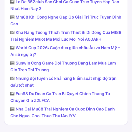
🎰
Lo De B52club San Choi Ca Cuoc Truc Tuyen Hap Dan
Nhat Hien Nay 2
🎰
Mm88 Khi Cong Nghe Gap Go Giai Tri Truc Tuyen Dinh
Cao
🎰
Kha Nang Tuong Thich Tren Thiet Bi Di Dong Cua Ml88
Trai Nghiem Muot Ma Moi Luc Moi Noi A00AkH
🎰
World Cup 2026: Cuộc đua giữa châu Âu và Nam Mỹ –
Ai sẽ ngự trị?
🎰
Sunwin Cong Game Doi Thuong Dang Lam Mua Lam
Gio Tren Thi Truong
🎰
Những đội tuyển có khả năng kiểm soát nhịp độ trận
đấu tốt nhất
🎰
Fun88 Du Doan Ca Tran Bi Quyet Chien Thang Tu
Chuyen Gia Z2LFCA
🎰
Nha Cai Mu88 Trai Nghiem Ca Cuoc Dinh Cao Danh
Cho Nguoi Choi Thuc Thu IAnJYV