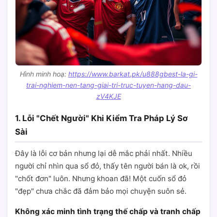
Hình minh hoạ:
https://www.barkat.pk/u888gbest-la-gi-
trai-nghiem-nen-tang-giai-tri-truc-tuyen-hang-dau-
zV4KJE
1. Lỗi "Chết Người" Khi Kiểm Tra Pháp Lý Sơ
Sài
Đây là lỗi cơ bản nhưng lại dễ mắc phải nhất. Nhiều
người chỉ nhìn qua sổ đỏ, thấy tên người bán là ok, rồi
"chốt đơn" luôn. Nhưng khoan đã! Một cuốn sổ đỏ
"đẹp" chưa chắc đã đảm bảo mọi chuyện suôn sẻ.
Không xác minh tình trạng thế chấp và tranh chấp