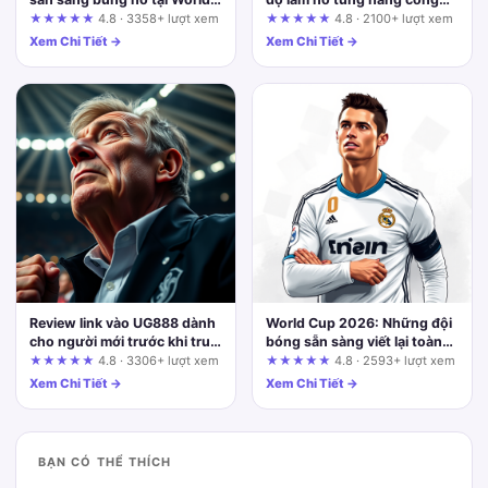
Cup 2026
Liverpool và câu chuyện
★★★★★
4.8 · 3358+ lượt xem
★★★★★
4.8 · 2100+ lượt xem
Sky88
Xem Chi Tiết →
Xem Chi Tiết →
Review link vào UG888 dành
World Cup 2026: Những đội
cho người mới trước khi truy
bóng sẵn sàng viết lại toàn
cập nhà cái
bộ lịch sử bóng đá
★★★★★
4.8 · 3306+ lượt xem
★★★★★
4.8 · 2593+ lượt xem
Xem Chi Tiết →
Xem Chi Tiết →
BẠN CÓ THỂ THÍCH