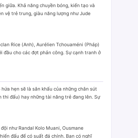
ến giữa. Khả năng chuyền bóng, kiến tạo và
iền vệ trẻ trung, giàu năng lượng như Jude
eclan Rice (Anh), Aurélien Tchouaméni (Pháp)
ởi đầu cho các đợt phản công. Sự cạnh tranh ở
 hứa hẹn sẽ là sân khấu của những chân sút
 thi đấu) hay những tài năng trẻ đang lên. Sự
g đội như Randal Kolo Muani, Ousmane
chiến đấu để có suất đá chính. Bạn có nghĩ