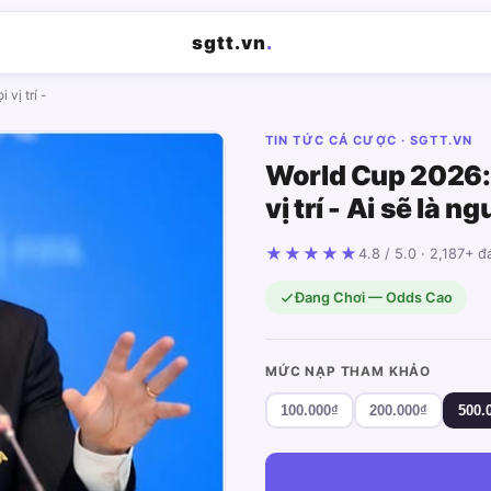
sgtt.vn
.
vị trí -
TIN TỨC CÁ CƯỢC · SGTT.VN
World Cup 2026: 
vị trí - Ai sẽ là 
★★★★★
4.8 / 5.0 · 2,187+ 
Đang Chơi — Odds Cao
MỨC NẠP THAM KHẢO
100.000₫
200.000₫
500.