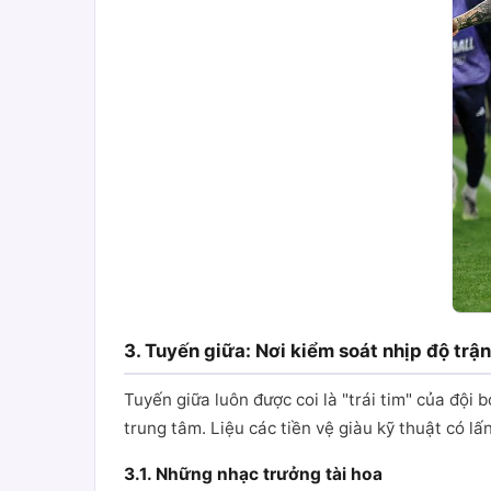
3. Tuyến giữa: Nơi kiểm soát nhịp độ trậ
Tuyến giữa luôn được coi là "trái tim" của độ
trung tâm. Liệu các tiền vệ giàu kỹ thuật có l
3.1. Những nhạc trưởng tài hoa