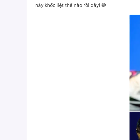
này khốc liệt thế nào rồi đấy! 😅