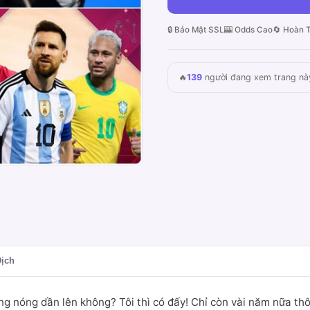
🔒 Bảo Mật SSL
🎰 Odds Cao
🔄 Hoàn T
🔥
139
người đang xem trang nà
Dịch
 nóng dần lên không? Tôi thì có đấy! Chỉ còn vài năm nữa thôi