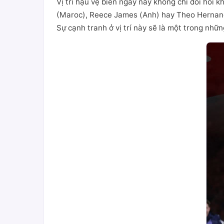
Vị trí hậu vệ biên ngày nay không chỉ đòi hỏi
(Maroc), Reece James (Anh) hay Theo Hernande
Sự cạnh tranh ở vị trí này sẽ là một trong nhữ