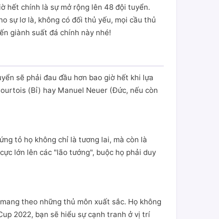
ờ hết chính là sự mở rộng lên 48 đội tuyển.
o sự lơ là, không có đối thủ yếu, mọi cầu thủ
iến giành suất đá chính này nhé!
tuyển sẽ phải đau đầu hơn bao giờ hết khi lựa
Courtois (Bỉ) hay Manuel Neuer (Đức, nếu còn
g tỏ họ không chỉ là tương lai, mà còn là
cực lớn lên các "lão tướng", buộc họ phải duy
 sẽ mang theo những thủ môn xuất sắc. Họ không
p 2022, bạn sẽ hiểu sự cạnh tranh ở vị trí