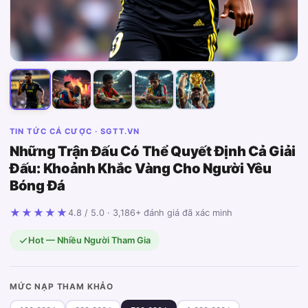
TIN TỨC CÁ CƯỢC · SGTT.VN
Những Trận Đấu Có Thể Quyết Định Cả Giải
Đấu: Khoảnh Khắc Vàng Cho Người Yêu
Bóng Đá
★★★★★
4.8 / 5.0 · 3,186+ đánh giá đã xác minh
Hot — Nhiều Người Tham Gia
MỨC NẠP THAM KHẢO