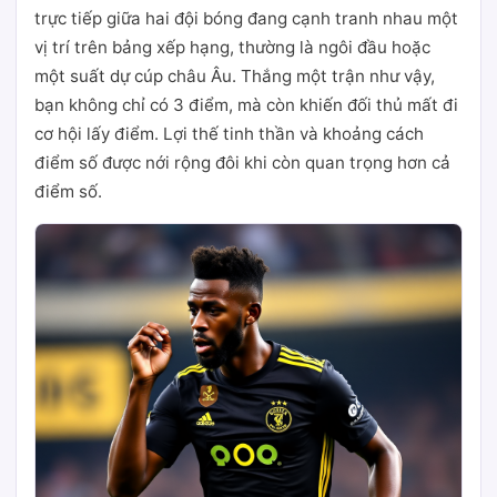
trực tiếp giữa hai đội bóng đang cạnh tranh nhau một
vị trí trên bảng xếp hạng, thường là ngôi đầu hoặc
một suất dự cúp châu Âu. Thắng một trận như vậy,
bạn không chỉ có 3 điểm, mà còn khiến đối thủ mất đi
cơ hội lấy điểm. Lợi thế tinh thần và khoảng cách
điểm số được nới rộng đôi khi còn quan trọng hơn cả
điểm số.