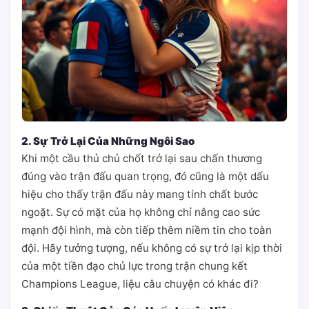
2. Sự Trở Lại Của Những Ngôi Sao
Khi một cầu thủ chủ chốt trở lại sau chấn thương
đúng vào trận đấu quan trọng, đó cũng là một dấu
hiệu cho thấy trận đấu này mang tính chất bước
ngoặt. Sự có mặt của họ không chỉ nâng cao sức
mạnh đội hình, mà còn tiếp thêm niềm tin cho toàn
đội. Hãy tưởng tượng, nếu không có sự trở lại kịp thời
của một tiền đạo chủ lực trong trận chung kết
Champions League, liệu câu chuyện có khác đi?