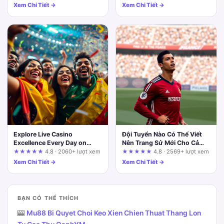
Xem Chi Tiết →
Xem Chi Tiết →
Explore Live Casino
Đội Tuyển Nào Có Thể Viết
Excellence Every Day on
Nên Trang Sử Mới Cho Cả
mu88-km.com
Nhân Loại Bóng Đá?
★★★★★
4.8 · 2060+ lượt xem
★★★★★
4.8 · 2569+ lượt xem
Xem Chi Tiết →
Xem Chi Tiết →
BẠN CÓ THỂ THÍCH
🎰
Mu88 Bi Quyet Choi Keo Xien Chien Thuat Thang Lon