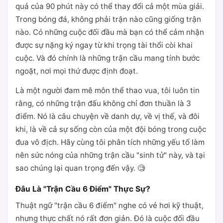
quả của 90 phút này có thể thay đổi cả một mùa giải.
Trong bóng đá, không phải trận nào cũng giống trận
nào. Có những cuộc đối đầu mà bạn có thể cảm nhận
được sự nặng ký ngay từ khi trọng tài thổi còi khai
cuộc. Và đó chính là những trận cầu mang tính bước
ngoặt, nơi mọi thứ được định đoạt.
Là một người đam mê môn thể thao vua, tôi luôn tin
rằng, có những trận đấu không chỉ đơn thuần là 3
điểm. Nó là câu chuyện về danh dự, về vị thế, và đôi
khi, là về cả sự sống còn của một đội bóng trong cuộc
đua vô địch. Hãy cùng tôi phân tích những yếu tố làm
nên sức nóng của những trận cầu "sinh tử" này, và tại
sao chúng lại quan trọng đến vậy. 🧐
Đâu Là "Trận Cầu 6 Điểm" Thực Sự?
Thuật ngữ "trận cầu 6 điểm" nghe có vẻ hơi kỹ thuật,
nhưng thực chất nó rất đơn giản. Đó là cuộc đối đầu