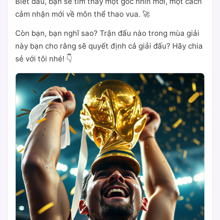
Biết đâu, bạn sẽ tìm thấy một góc nhìn mới, một cách
cảm nhận mới về môn thể thao vua. 🚀
Còn bạn, bạn nghĩ sao? Trận đấu nào trong mùa giải
này bạn cho rằng sẽ quyết định cả giải đấu? Hãy chia
sẻ với tôi nhé! 👇