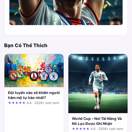
Bạn Có Thể Thích
Đội tuyển nào sẽ khiến người
hâm mộ tự hào nhất?
★★★★★
4.8 · 3328+ lượt xem
World Cup – Nơi Tài Năng Và
Nỗ Lực Được Ghi Nhận
★★★★★
4.8 · 3358+ lượt xem