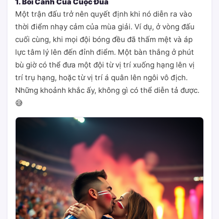
1. Bối Cảnh Của Cuộc Đua
Một trận đấu trở nên quyết định khi nó diễn ra vào
thời điểm nhạy cảm của mùa giải. Ví dụ, ở vòng đấu
cuối cùng, khi mọi đội bóng đều đã thấm mệt và áp
lực tâm lý lên đến đỉnh điểm. Một bàn thắng ở phút
bù giờ có thể đưa một đội từ vị trí xuống hạng lên vị
trí trụ hạng, hoặc từ vị trí á quân lên ngôi vô địch.
Những khoảnh khắc ấy, không gì có thể diễn tả được.
😅