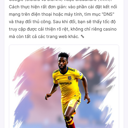
Cách thực hiện rất đơn giản: vào phần cài đặt kết nối
mạng trên điện thoại hoặc máy tính, tìm mục "DNS"
và thay đổi thủ công. Sau khi đổi, bạn sẽ thấy tốc độ
truy cập được cải thiện rõ rệt, không chỉ riêng casino
mà còn tất cả các trang web khác. 🔧