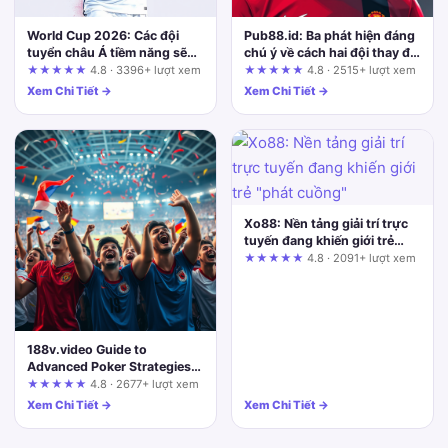
World Cup 2026: Các đội
Pub88.id: Ba phát hiện đáng
tuyển châu Á tiềm năng sẽ
chú ý về cách hai đội thay đổi
làm nên chuyện?
chiến thuật sau bàn thắng
★★★★★
4.8 · 3396+ lượt xem
★★★★★
4.8 · 2515+ lượt xem
Xem Chi Tiết →
Xem Chi Tiết →
Xo88: Nền tảng giải trí trực
tuyến đang khiến giới trẻ
"phát cuồng"
★★★★★
4.8 · 2091+ lượt xem
188v.video Guide to
Advanced Poker Strategies:
A Minimalist Blueprint for
★★★★★
4.8 · 2677+ lượt xem
New Players
Xem Chi Tiết →
Xem Chi Tiết →