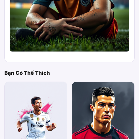
Bạn Có Thể Thích