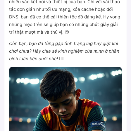
nhiều vào kết nối và thiết bị của bạn. Chỉ với vài thao
tác đơn giản như tối ưu mạng, xóa cache hoặc đổi
DNS, bạn đã có thể cải thiện tốc độ đáng kể. Hy vọng
những mẹo trên sẽ giúp bạn có những phút giây giải
trí thật mượt mà và thú vị. 😊
Còn bạn, bạn đã từng gặp tình trạng lag hay giật khi
chơi chưa? Hãy chia sẻ kinh nghiệm của mình ở phần
bình luận bên dưới nhé!
🙋‍♂️