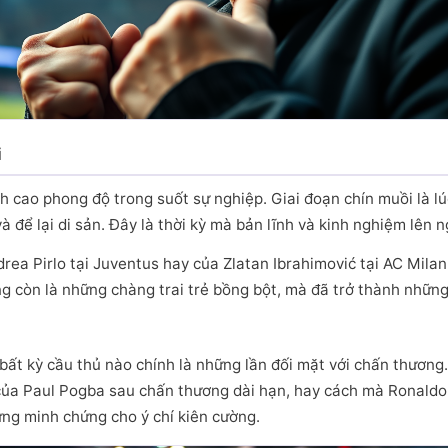
i
nh cao phong độ trong suốt sự nghiệp. Giai đoạn chín muồi là 
 để lại di sản. Đây là thời kỳ mà bản lĩnh và kinh nghiệm lên n
rea Pirlo tại Juventus hay của Zlatan Ibrahimović tại AC Mila
g còn là những chàng trai trẻ bồng bột, mà đã trở thành những
 bất kỳ cầu thủ nào chính là những lần đối mặt với chấn thươn
i của Paul Pogba sau chấn thương dài hạn, hay cách mà Ronald
hững minh chứng cho ý chí kiên cường.