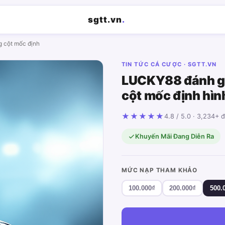
sgtt.vn
.
g cột mốc định
TIN TỨC CÁ CƯỢC · SGTT.VN
LUCKY88 đánh gi
cột mốc định hìn
★★★★★
4.8 / 5.0 · 3,234+ 
Khuyến Mãi Đang Diễn Ra
MỨC NẠP THAM KHẢO
100.000₫
200.000₫
500.