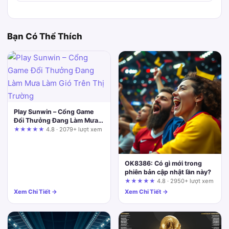
Bạn Có Thể Thích
Play Sunwin – Cổng Game
Đổi Thưởng Đang Làm Mưa
Làm Gió Trên Thị Trường
★★★★★
4.8 · 2079+ lượt xem
OK8386: Có gì mới trong
phiên bản cập nhật lần này?
★★★★★
4.8 · 2950+ lượt xem
Xem Chi Tiết →
Xem Chi Tiết →