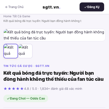
sgtt.vn
.
Trang Chủ
Đăng Ký
Home
›
Tất Cả Game
›
Kết quả bóng đá trực tuyến: Người bạn đồng hành không t
TIN TỨC CÁ CƯỢC · SGTT.VN
Kết quả bóng đá trực tuyến: Người bạn
đồng hành không thể thiếu của fan túc cầu
★★★★★
4.8 / 5.0 · 1,834+ đánh giá đã xác minh
Đang Chơi — Odds Cao