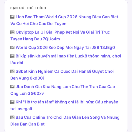
BẠN CÓ THỂ THÍCH
🎰
Lich Boc Tham World Cup 2026 Nhung Dieu Can Biet
Va Co Hoi Cho Cac Doi Tuyen
🎰
Okviptop La Gi Giai Phap Ket Noi Va Giai Tri Truc
Tuyen Hang Dau 7QUo4m
🎰
World Cup 2026 Keo Dep Moi Ngay Tai J88 13JEg0
🎰
Bí kíp săn khuyến mãi nạp tiền Luck8 thông minh, chơi
lâu dài
🎰
S8bet Kinh Nghiem Ca Cuoc Dai Han Bi Quyet Choi
Ben Vung 6kd00i
🎰
Jbo Danh Gia Kha Nang Lam Chu The Tran Cua Cac
Ong Lon GG60xv
🎰
Khi "Hỗ trợ tận tâm" không chỉ là lời hứa: Câu chuyện
từ Lasegali
🎰
Bau Cua Online Tro Choi Dan Gian Len Song Va Nhung
Dieu Ban Can Biet