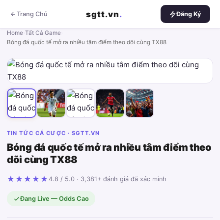
sgtt.vn
.
Trang Chủ
Đăng Ký
Home
›
Tất Cả Game
›
Bóng đá quốc tế mở ra nhiều tâm điểm theo dõi cùng TX88
TIN TỨC CÁ CƯỢC · SGTT.VN
Bóng đá quốc tế mở ra nhiều tâm điểm theo
dõi cùng TX88
★★★★★
4.8 / 5.0 · 3,381+ đánh giá đã xác minh
Đang Live — Odds Cao