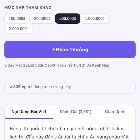
MỨC NẠP THAM KHẢO
100.000₫
200.000₫
500.000₫
1.000.000₫
2.000.000₫
⚡ Nhận Thưởng
🔒 Bảo Mật SSL
🎰 Odds Cao
🔄 Hoàn Trả 1.5%
💳 Đa Kênh Nạp
🔥
335
người đang xem trang này
Nội Dung Bài Viết
Đánh Giá (3,381)
Giao Dịch
Bóng đá quốc tế chưa bao giờ hết nóng, nhất là khi
lịch thi đấu dày đặc trải dài từ châu Âu sang châu Mỹ.