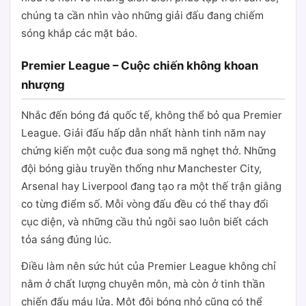
chúng ta cần nhìn vào những giải đấu đang chiếm
sóng khắp các mặt báo.
Premier League – Cuộc chiến không khoan
nhượng
Nhắc đến bóng đá quốc tế, không thể bỏ qua Premier
League. Giải đấu hấp dẫn nhất hành tinh năm nay
chứng kiến một cuộc đua song mã nghẹt thở. Những
đội bóng giàu truyền thống như Manchester City,
Arsenal hay Liverpool đang tạo ra một thế trận giằng
co từng điểm số. Mỗi vòng đấu đều có thể thay đổi
cục diện, và những cầu thủ ngôi sao luôn biết cách
tỏa sáng đúng lúc.
Điều làm nên sức hút của Premier League không chỉ
nằm ở chất lượng chuyên môn, mà còn ở tinh thần
chiến đấu máu lửa. Một đội bóng nhỏ cũng có thể