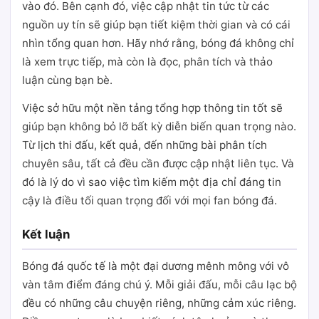
vào đó. Bên cạnh đó, việc cập nhật tin tức từ các
nguồn uy tín sẽ giúp bạn tiết kiệm thời gian và có cái
nhìn tổng quan hơn. Hãy nhớ rằng, bóng đá không chỉ
là xem trực tiếp, mà còn là đọc, phân tích và thảo
luận cùng bạn bè.
Việc sở hữu một nền tảng tổng hợp thông tin tốt sẽ
giúp bạn không bỏ lỡ bất kỳ diễn biến quan trọng nào.
Từ lịch thi đấu, kết quả, đến những bài phân tích
chuyên sâu, tất cả đều cần được cập nhật liên tục. Và
đó là lý do vì sao việc tìm kiếm một địa chỉ đáng tin
cậy là điều tối quan trọng đối với mọi fan bóng đá.
Kết luận
Bóng đá quốc tế là một đại dương mênh mông với vô
vàn tâm điểm đáng chú ý. Mỗi giải đấu, mỗi câu lạc bộ
đều có những câu chuyện riêng, những cảm xúc riêng.