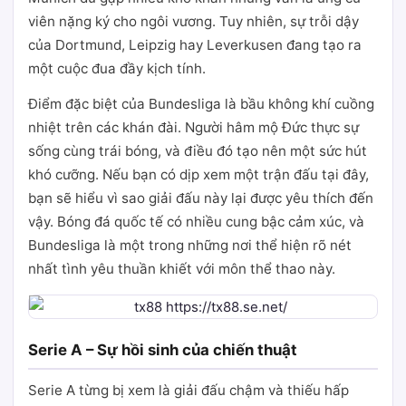
viên nặng ký cho ngôi vương. Tuy nhiên, sự trỗi dậy
của Dortmund, Leipzig hay Leverkusen đang tạo ra
một cuộc đua đầy kịch tính.
Điểm đặc biệt của Bundesliga là bầu không khí cuồng
nhiệt trên các khán đài. Người hâm mộ Đức thực sự
sống cùng trái bóng, và điều đó tạo nên một sức hút
khó cưỡng. Nếu bạn có dịp xem một trận đấu tại đây,
bạn sẽ hiểu vì sao giải đấu này lại được yêu thích đến
vậy. Bóng đá quốc tế có nhiều cung bậc cảm xúc, và
Bundesliga là một trong những nơi thể hiện rõ nét
nhất tình yêu thuần khiết với môn thể thao này.
Serie A – Sự hồi sinh của chiến thuật
Serie A từng bị xem là giải đấu chậm và thiếu hấp