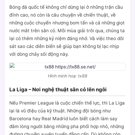
Bóng đá quốc tế không chỉ dừng lại ở những trận cầu
đỉnh cao, nó còn là câu chuyện về chiến thuật, về
những cuộc chuyển nhượng bom tấn và cả những giọt
nước mắt trên sân cỏ. Mỗi mùa giải trôi qua, chúng ta
lại có thêm những kỷ niệm đáng nhớ. Và việc theo dõi
sát sao các diễn biến sẽ giúp bạn không bị lạc nhịp
với dòng chảy sôi động này.
Hình minh hoạ: tx88
La Liga – Nơi nghệ thuật sân cỏ lên ngôi
Nếu Premier League là cuộc chiến thể lực, thì La Liga
lại là vũ điệu của kỹ thuật. Những đội bóng như
Barcelona hay Real Madrid luôn biết cách làm say
đắm lòng người bằng những pha phối hợp nhỏ, những
đường chuyền xuyên tuyến đẳng cấp. Dù không còn