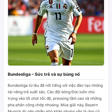
Bundesliga – Sức trẻ và sự bùng nổ
Bundesliga từ lâu đã nổi tiếng với việc đào tạo những
tài năng trẻ xuất sắc. Các đội bóng Đức luôn chú
trọng vào lối chơi tốc độ, pressing tầm cao và những
pha phản công chớp nhoáng. Mùa giải này, Bayern
Munich dù gặp nhiều khó khăn nhưng vẫn là ứng cử