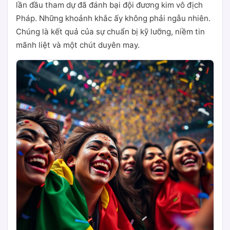
lần đầu tham dự đã đánh bại đội đương kim vô địch
Pháp. Những khoảnh khắc ấy không phải ngẫu nhiên.
Chúng là kết quả của sự chuẩn bị kỹ lưỡng, niềm tin
mãnh liệt và một chút duyên may.