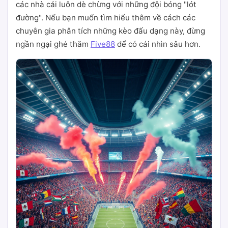
các nhà cái luôn dè chừng với những đội bóng "lót
đường". Nếu bạn muốn tìm hiểu thêm về cách các
chuyên gia phân tích những kèo đấu dạng này, đừng
ngần ngại ghé thăm
Five88
để có cái nhìn sâu hơn.