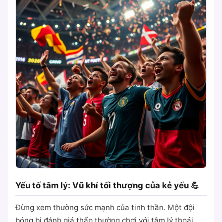
Yếu tố tâm lý: Vũ khí tối thượng của kẻ yếu 💪
Đừng xem thường sức mạnh của tinh thần. Một đội
bóng bị đánh giá thấp thường chơi với tâm lý thoải