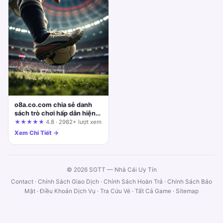
o8a.co.com chia sẻ danh
sách trò chơi hấp dẫn hiện
nay: Góc nhìn thận trọng
★★★★★
4.8 · 2982+ lượt xem
trước khi bạn quyết định
Xem Chi Tiết →
tham gia
© 2026 SGTT — Nhà Cái Uy Tín
Contact
·
Chính Sách Giao Dịch
·
Chính Sách Hoàn Trả
·
Chính Sách Bảo
Mật
·
Điều Khoản Dịch Vụ
·
Tra Cứu Vé
·
Tất Cả Game
·
Sitemap