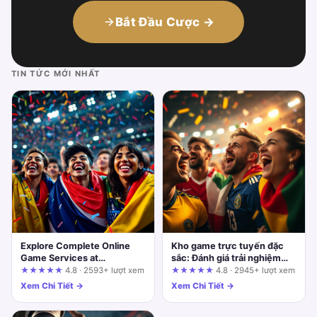
Bắt Đầu Cược →
TIN TỨC MỚI NHẤT
Explore Complete Online
Kho game trực tuyến đặc
Game Services at
sắc: Đánh giá trải nghiệm
cm88.dad: A UX Review
từng điểm chạm cùng
★★★★★
4.8 · 2593+ lượt xem
★★★★★
4.8 · 2945+ lượt xem
from First Click to Final
cm88.dad
Xem Chi Tiết →
Xem Chi Tiết →
Withdrawal