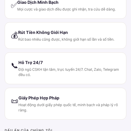
Giao Dịch Minh Bạch
✅
Mọi cược và giao dịch đều được ghi nhận, tra cứu dễ dàng.
Rút Tiền Không Giới Hạn
💰
Rút bao nhiêu cũng được, không giới hạn số lần và số tiền.
Hỗ Trợ 24/7
📞
Đội ngũ CSKH tận tâm, trực tuyến 24/7. Chat, Zalo, Telegram
đều có.
Giấy Phép Hợp Pháp
📜
Hoạt động dưới giấy phép quốc tế, minh bạch và pháp lý rõ
ràng.
DẤU ẤN CỦA CHÚNG TÔI