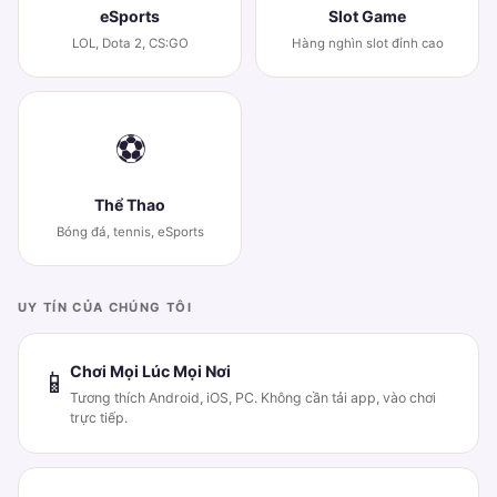
eSports
Slot Game
LOL, Dota 2, CS:GO
Hàng nghìn slot đỉnh cao
⚽
Thể Thao
Bóng đá, tennis, eSports
UY TÍN CỦA CHÚNG TÔI
Chơi Mọi Lúc Mọi Nơi
📱
Tương thích Android, iOS, PC. Không cần tải app, vào chơi
trực tiếp.