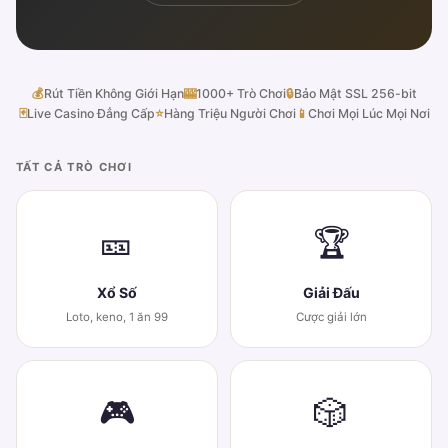
💰
Rút Tiền Không Giới Hạn
🎰
1000+ Trò Chơi
🔒
Bảo Mật SSL 256-bit
🃏
Live Casino Đẳng Cấp
⭐
Hàng Triệu Người Chơi
📱
Chơi Mọi Lúc Mọi Nơi
TẤT CẢ TRÒ CHƠI
🎫
🏆
Xổ Số
Giải Đấu
Loto, keno, 1 ăn 99
Cược giải lớn
🎮
🎲