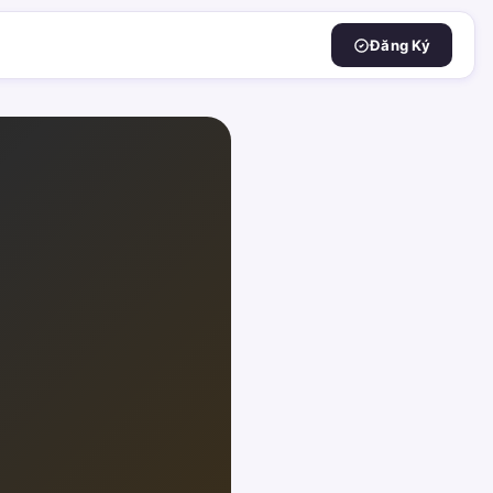
Đăng Ký