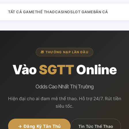
TẤT CẢ GAME
THỂ THAO
CASINO
SLOT GAME
BẮN CÁ
🎁 THƯỞNG NẠP LẦN ĐẦU
Vào
SGTT
Online
Odds Cao Nhất Thị Trường
Hiện đại cho ai đam mê thể thao. Hỗ trợ 24/7. Rút tiền
siêu tốc.
→ Đăng Ký Tân Thủ
Tin Tức Thể Thao