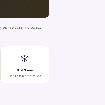
ời Chơi
📱
Chơi Mọi Lúc Mọi Nơi
🎲
Slot Game
Hàng nghìn slot đỉnh cao