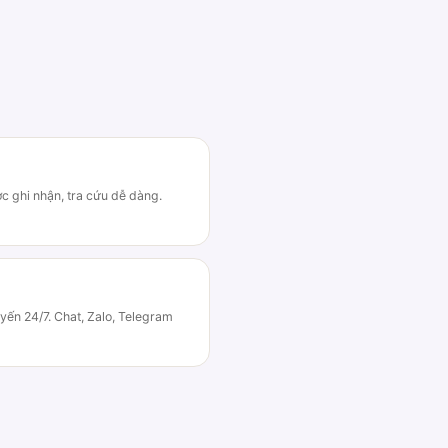
c ghi nhận, tra cứu dễ dàng.
yến 24/7. Chat, Zalo, Telegram