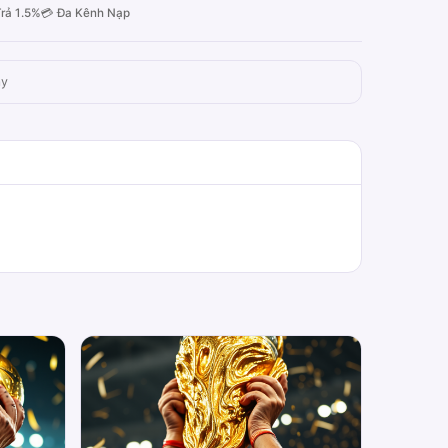
rả 1.5%
💳 Đa Kênh Nạp
ày