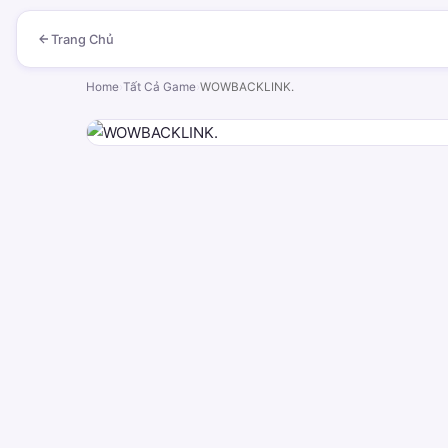
Trang Chủ
Home
›
Tất Cả Game
›
WOWBACKLINK.