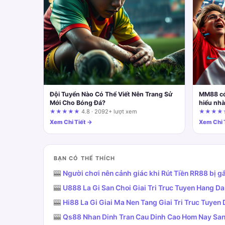
Đội Tuyển Nào Có Thể Viết Nên Trang Sử
MM88 có 
Mới Cho Bóng Đá?
hiểu nhà
★★★★★
4.8 · 2092+ lượt xem
★★★★
Xem Chi Tiết →
Xem Chi 
BẠN CÓ THỂ THÍCH
🎰
Người chơi nên cảnh giác khi Rút Tiền RR88 bị g
🎰
U888 La Gi San Choi Giai Tri Truc Tuyen Hang 
🎰
Hi88 La Gi Giai Ma Nen Tang Giai Tri Truc Tuyen
🎰
Qs88 Nhan Dinh Tran Cau Dinh Cao Hom Nay Sa