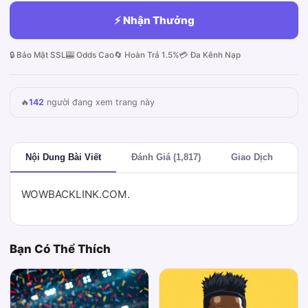
⚡ Nhận Thưởng
🔒 Bảo Mật SSL
🎰 Odds Cao
🔄 Hoàn Trả 1.5%
💳 Đa Kênh Nạp
🔥
142
người đang xem trang này
Nội Dung Bài Viết
Đánh Giá (1,817)
Giao Dịch
WOWBACKLINK.COM.
Bạn Có Thể Thích