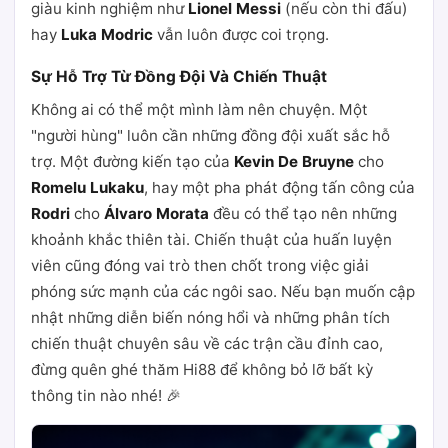
giàu kinh nghiệm như
Lionel Messi
(nếu còn thi đấu)
hay
Luka Modric
vẫn luôn được coi trọng.
Sự Hỗ Trợ Từ Đồng Đội Và Chiến Thuật
Không ai có thể một mình làm nên chuyện. Một
"người hùng" luôn cần những đồng đội xuất sắc hỗ
trợ. Một đường kiến tạo của
Kevin De Bruyne
cho
Romelu Lukaku
, hay một pha phát động tấn công của
Rodri
cho
Álvaro Morata
đều có thể tạo nên những
khoảnh khắc thiên tài. Chiến thuật của huấn luyện
viên cũng đóng vai trò then chốt trong việc giải
phóng sức mạnh của các ngôi sao. Nếu bạn muốn cập
nhật những diễn biến nóng hổi và những phân tích
chiến thuật chuyên sâu về các trận cầu đỉnh cao,
đừng quên ghé thăm Hi88 để không bỏ lỡ bất kỳ
thông tin nào nhé! 🎉