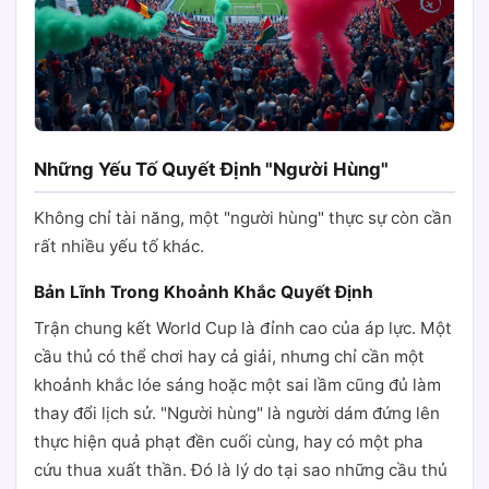
Những Yếu Tố Quyết Định "Người Hùng"
Không chỉ tài năng, một "người hùng" thực sự còn cần
rất nhiều yếu tố khác.
Bản Lĩnh Trong Khoảnh Khắc Quyết Định
Trận chung kết World Cup là đỉnh cao của áp lực. Một
cầu thủ có thể chơi hay cả giải, nhưng chỉ cần một
khoảnh khắc lóe sáng hoặc một sai lầm cũng đủ làm
thay đổi lịch sử. "Người hùng" là người dám đứng lên
thực hiện quả phạt đền cuối cùng, hay có một pha
cứu thua xuất thần. Đó là lý do tại sao những cầu thủ