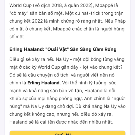
World Cup (vô địch 2018, á quân 2022), Mbappé là
"cỗ máy" săn bàn số một. Một cú hat-trick trong trận
chung kết 2022 là minh chứng rõ ràng nhất. Nếu Pháp
có mặt ở chung kết, Mbappé chắc chắn là người hùng
số một.
Erling Haaland: "Quái Vật" Sẵn Sàng Gầm Rống
Điều gì sẽ xảy ra nếu Na Uy - một đội bóng từng vắng
mặt ở các kỳ World Cup gần đây - lọt vào chung kết?
Đó sẽ là câu chuyện cổ tích, và người viết nên nó
chính là
Erling Haaland
. Với thể hình lý tưởng, sức
mạnh và khả năng săn bàn vô tận, Haaland là nỗi
khiếp sợ của mọi hàng phòng ngự. Anh chính là "người
hùng" mà Na Uy đang chờ đợi. Dù khả năng Na Uy vào
chung kết không cao, nhưng nếu điều đó xảy ra,
Haaland sẽ là cái tên được nhắc đến nhiều nhất.