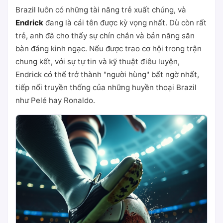
Brazil luôn có những tài năng trẻ xuất chúng, và
Endrick
đang là cái tên được kỳ vọng nhất. Dù còn rất
trẻ, anh đã cho thấy sự chín chắn và bản năng săn
bàn đáng kinh ngạc. Nếu được trao cơ hội trong trận
chung kết, với sự tự tin và kỹ thuật điêu luyện,
Endrick có thể trở thành "người hùng" bất ngờ nhất,
tiếp nối truyền thống của những huyền thoại Brazil
như Pelé hay Ronaldo.