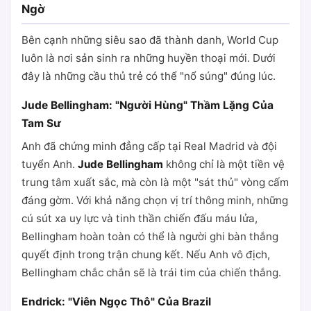
Ngờ
Bên cạnh những siêu sao đã thành danh, World Cup
luôn là nơi sản sinh ra những huyền thoại mới. Dưới
đây là những cầu thủ trẻ có thể "nổ súng" đúng lúc.
Jude Bellingham: "Người Hùng" Thầm Lặng Của
Tam Sư
Anh đã chứng minh đẳng cấp tại Real Madrid và đội
tuyển Anh.
Jude Bellingham
không chỉ là một tiền vệ
trung tâm xuất sắc, mà còn là một "sát thủ" vòng cấm
đáng gờm. Với khả năng chọn vị trí thông minh, những
cú sút xa uy lực và tinh thần chiến đấu máu lửa,
Bellingham hoàn toàn có thể là người ghi bàn thắng
quyết định trong trận chung kết. Nếu Anh vô địch,
Bellingham chắc chắn sẽ là trái tim của chiến thắng.
Endrick: "Viên Ngọc Thô" Của Brazil