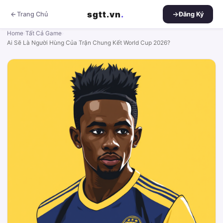
sgtt.vn
.
Trang Chủ
Đăng Ký
Home
›
Tất Cả Game
›
Ai Sẽ Là Người Hùng Của Trận Chung Kết World Cup 2026?