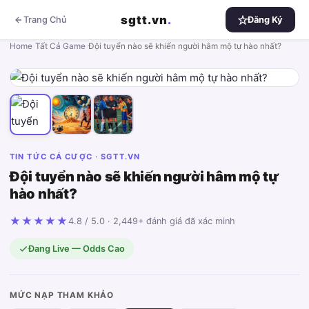
sgtt.vn
.
Trang Chủ
Đăng Ký
Home
›
Tất Cả Game
›
Đội tuyển nào sẽ khiến người hâm mộ tự hào nhất?
TIN TỨC CÁ CƯỢC · SGTT.VN
Đội tuyển nào sẽ khiến người hâm mộ tự
hào nhất?
★★★★★
4.8 / 5.0 · 2,449+ đánh giá đã xác minh
Đang Live — Odds Cao
MỨC NẠP THAM KHẢO