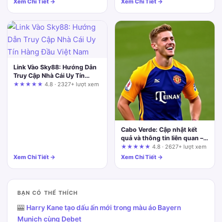
Xem Chi Tiết →
Xem Chi Tiết →
Link Vào Sky88: Hướng Dẫn
Truy Cập Nhà Cái Uy Tín
Hàng Đầu Việt Nam
★★★★★
4.8 · 2327+ lượt xem
Cabo Verde: Cập nhật kết
quả và thông tin liên quan –
Cửa sổ đến thiên đường
★★★★★
4.8 · 2627+ lượt xem
châu Phi
Xem Chi Tiết →
Xem Chi Tiết →
BẠN CÓ THỂ THÍCH
🎰
Harry Kane tạo dấu ấn mới trong màu áo Bayern
Munich cùng Debet