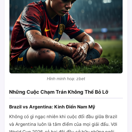
Hình minh hoạ: zbet
Những Cuộc Chạm Trán Không Thể Bỏ Lỡ
Brazil vs Argentina: Kinh Điển Nam Mỹ
Không có gì ngạc nhiên khi cuộc đối đầu giữa Brazil
và Argentina luôn là tâm điểm của mọi giải đấu. Với
World Cup 2026, cả hai đội đều sở hữu những ngôi