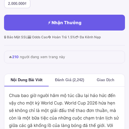
2.000.000₫
⚡ Nhận Thưởng
🔒 Bảo Mật SSL
🎰 Odds Cao
🔄 Hoàn Trả 1.5%
💳 Đa Kênh Nạp
🔥
210
người đang xem trang này
Nội Dung Bài Viết
Đánh Giá (2,242)
Giao Dịch
Chưa bao giờ người hâm mộ túc cầu lại háo hức đến
vậy cho một kỳ World Cup. World Cup 2026 hứa hẹn
sẽ không chỉ là một giải đấu thể thao đơn thuần, mà
còn là một bữa tiệc của những cuộc chạm trán lịch sử
giữa các gã khổng lồ của làng bóng đá thế giới. Với