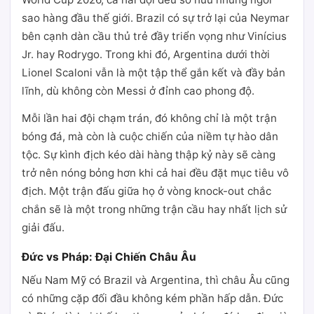
sao hàng đầu thế giới. Brazil có sự trở lại của Neymar
bên cạnh dàn cầu thủ trẻ đầy triển vọng như Vinícius
Jr. hay Rodrygo. Trong khi đó, Argentina dưới thời
Lionel Scaloni vẫn là một tập thể gắn kết và đầy bản
lĩnh, dù không còn Messi ở đỉnh cao phong độ.
Mỗi lần hai đội chạm trán, đó không chỉ là một trận
bóng đá, mà còn là cuộc chiến của niềm tự hào dân
tộc. Sự kình địch kéo dài hàng thập kỷ này sẽ càng
trở nên nóng bỏng hơn khi cả hai đều đặt mục tiêu vô
địch. Một trận đấu giữa họ ở vòng knock-out chắc
chắn sẽ là một trong những trận cầu hay nhất lịch sử
giải đấu.
Đức vs Pháp: Đại Chiến Châu Âu
Nếu Nam Mỹ có Brazil và Argentina, thì châu Âu cũng
có những cặp đối đầu không kém phần hấp dẫn. Đức