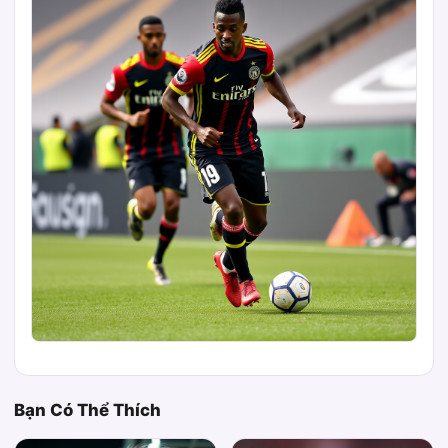
Bạn Có Thể Thích