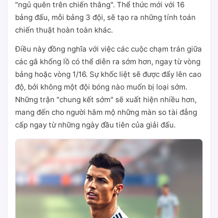
"ngủ quên trên chiến thắng". Thể thức mới với 16
bảng đấu, mỗi bảng 3 đội, sẽ tạo ra những tính toán
chiến thuật hoàn toàn khác.
Điều này đồng nghĩa với việc các cuộc chạm trán giữa
các gã khổng lồ có thể diễn ra sớm hơn, ngay từ vòng
bảng hoặc vòng 1/16. Sự khốc liệt sẽ được đẩy lên cao
độ, bởi không một đội bóng nào muốn bị loại sớm.
Những trận "chung kết sớm" sẽ xuất hiện nhiều hơn,
mang đến cho người hâm mộ những màn so tài đẳng
cấp ngay từ những ngày đầu tiên của giải đấu.