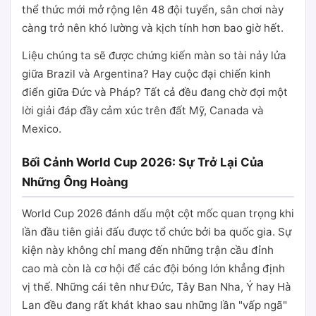
thể thức mới mở rộng lên 48 đội tuyển, sân chơi này
càng trở nên khó lường và kịch tính hơn bao giờ hết.
Liệu chúng ta sẽ được chứng kiến màn so tài nảy lửa
giữa Brazil và Argentina? Hay cuộc đại chiến kinh
điển giữa Đức và Pháp? Tất cả đều đang chờ đợi một
lời giải đáp đầy cảm xúc trên đất Mỹ, Canada và
Mexico.
Bối Cảnh World Cup 2026: Sự Trở Lại Của
Những Ông Hoàng
World Cup 2026 đánh dấu một cột mốc quan trọng khi
lần đầu tiên giải đấu được tổ chức bởi ba quốc gia. Sự
kiện này không chỉ mang đến những trận cầu đỉnh
cao mà còn là cơ hội để các đội bóng lớn khẳng định
vị thế. Những cái tên như Đức, Tây Ban Nha, Ý hay Hà
Lan đều đang rất khát khao sau những lần "vấp ngã"