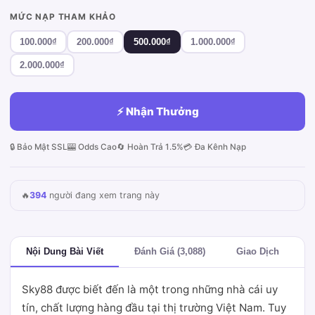
MỨC NẠP THAM KHẢO
100.000₫
200.000₫
500.000₫
1.000.000₫
2.000.000₫
⚡ Nhận Thưởng
🔒 Bảo Mật SSL
🎰 Odds Cao
🔄 Hoàn Trả 1.5%
💳 Đa Kênh Nạp
🔥
394
người đang xem trang này
Nội Dung Bài Viết
Đánh Giá (3,088)
Giao Dịch
Sky88 được biết đến là một trong những nhà cái uy
tín, chất lượng hàng đầu tại thị trường Việt Nam. Tuy