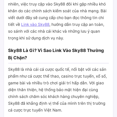
nhiên, việc truy cập vào Sky88 đôi khi gặp nhiều khó
khăn do các chính sách kiểm soát của nhà mạng. Bài
viết dưới đây sẽ cung cấp cho bạn đọc thông tin chi
tiết về
Link vào Sky88
, hướng dẫn truy cập an toàn,
so sánh với các nhà cái khác và những lưu ý quan
trọng khi sử dụng dịch vụ này.
Sky88 Là Gì? Vì Sao Link Vào Sky88 Thường
Bị Chặn?
Sky88 là nhà cái cá cược quốc tế, nổi bật với các sản
phẩm như cá cược thể thao, casino trực tuyến, xổ số,
game bài và nhiều trò chơi giải trí hấp dẫn. Với giao
diện thân thiện, hệ thống bảo mật hiện đại cùng
chính sách chăm sóc khách hàng chuyên nghiệp,
Sky88 đã khẳng định vị thế của mình trên thị trường
cá cược trực tuyến Việt Nam.