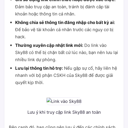
Đảm bảo truy cập an toàn, tránh bị đánh cắp tài
khoản hoặc thông tin cá nhân.
Không chia sẻ thông tin đăng nhập cho bất kỳ ai:
Để bảo vệ tài khoản cá nhân trước các nguy cơ bị
hack.
Thường xuyên cập nhật link mới:
Do link vào
Sky88 có thể bị chặn bất cứ lúc nào, bạn nên lưu lại
nhiều link dự phòng.
Lưu lại thông tin hỗ trợ:
Nếu gặp sự cố, hãy liên hệ
nhanh với bộ phận CSKH của Sky88 để được giải
quyết kịp thời.
Lưu ý khi truy cập link Sky88 an toàn
Bên cạnh đó, bạn cũng nên lưu ý đến các chính sách