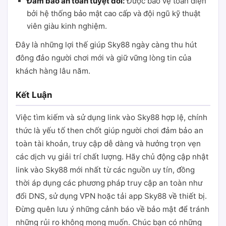
Đảm bảo an toàn tuyệt đối:
Được bảo vệ toàn diện
bởi hệ thống bảo mật cao cấp và đội ngũ kỹ thuật
viên giàu kinh nghiệm.
Đây là những lợi thế giúp Sky88 ngày càng thu hút
đông đảo người chơi mới và giữ vững lòng tin của
khách hàng lâu năm.
Kết Luận
Việc tìm kiếm và sử dụng link vào Sky88 hợp lệ, chính
thức là yếu tố then chốt giúp người chơi đảm bảo an
toàn tài khoản, truy cập dễ dàng và hưởng trọn vẹn
các dịch vụ giải trí chất lượng. Hãy chủ động cập nhật
link vào Sky88 mới nhất từ các nguồn uy tín, đồng
thời áp dụng các phương pháp truy cập an toàn như
đổi DNS, sử dụng VPN hoặc tải app Sky88 về thiết bị.
Đừng quên lưu ý những cảnh báo về bảo mật để tránh
những rủi ro không mong muốn. Chúc bạn có những