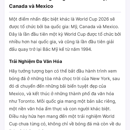
Canada và Mexico
Một điểm nhấn đặc biệt khác là World Cup 2026 sẽ
được tổ chức bởi ba quốc gia: Mỹ, Canada và Mexico.
Đây là lần đầu tiên một kỳ World Cup được tổ chức bởi
nhiều hơn hai quốc gia, và cũng là lần đầu tiên giải
đấu quay trở lại Bắc Mỹ kể từ năm 1994.
Trải Nghiệm Đa Văn Hóa
Hãy tưởng tượng bạn có thể bắt đầu hành trình xem
bóng đá ở những tòa nhà chọc trời của New York, sau
đó di chuyển đến những bãi biển tuyệt đẹp của
Mexico, và kết thúc ở những thành phố đa văn hóa
như Toronto. Mỗi quốc gia mang một bản sắc riêng,
một nền văn hóa ẩm thực và con người khác biệt.
Điều này hứa hẹn mang đến một trải nghiệm World
Cup chưa từng có, không chỉ về bóng đá mà còn về du