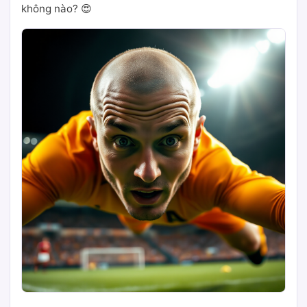
không nào? 😍