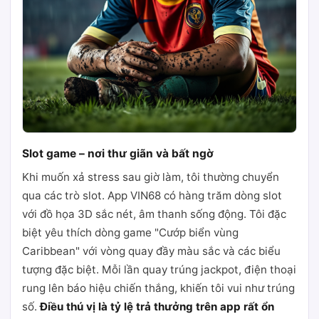
Slot game – nơi thư giãn và bất ngờ
Khi muốn xả stress sau giờ làm, tôi thường chuyển
qua các trò slot. App VIN68 có hàng trăm dòng slot
với đồ họa 3D sắc nét, âm thanh sống động. Tôi đặc
biệt yêu thích dòng game "Cướp biển vùng
Caribbean" với vòng quay đầy màu sắc và các biểu
tượng đặc biệt. Mỗi lần quay trúng jackpot, điện thoại
rung lên báo hiệu chiến thắng, khiến tôi vui như trúng
số.
Điều thú vị là tỷ lệ trả thưởng trên app rất ổn