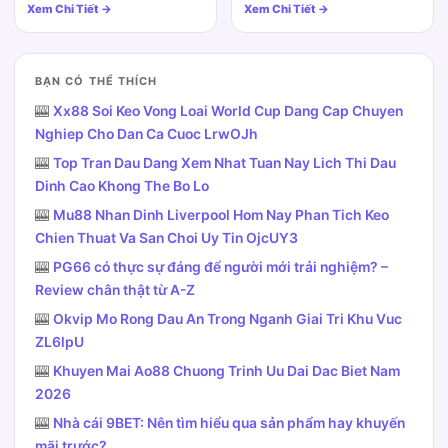
nhìn người dùng lâu năm
Xem Chi Tiết →
Xem Chi Tiết →
BẠN CÓ THỂ THÍCH
🎰
Xx88 Soi Keo Vong Loai World Cup Dang Cap Chuyen
Nghiep Cho Dan Ca Cuoc LrwOJh
🎰
Top Tran Dau Dang Xem Nhat Tuan Nay Lich Thi Dau
Dinh Cao Khong The Bo Lo
🎰
Mu88 Nhan Dinh Liverpool Hom Nay Phan Tich Keo
Chien Thuat Va San Choi Uy Tin OjcUY3
🎰
PG66 có thực sự đáng để người mới trải nghiệm? –
Review chân thật từ A-Z
🎰
Okvip Mo Rong Dau An Trong Nganh Giai Tri Khu Vuc
ZL6lpU
🎰
Khuyen Mai Ao88 Chuong Trinh Uu Dai Dac Biet Nam
2026
🎰
Nhà cái 9BET: Nên tìm hiểu qua sản phẩm hay khuyến
mãi trước?