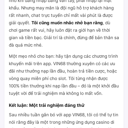
nhỏ khi đăng nhập bằng vân tay, phải nhập lại mật
khẩu. Nhưng may mắn là đội ngũ hỗ trợ khách hàng
rất nhanh, chat trực tuyến chỉ mất vài phút là được
giải quyết.
Tôi cũng muốn nhắc nhở bạn rằng
, dù
chơi game rất vui, hãy luôn đặt ra giới hạn về thời
gian và tiền bạc. Giải trí là chính, đừng để bản thân sa
đà quá mức nhé.
Một mẹo nhỏ cho bạn: hãy tận dụng các chương trình
khuyến mãi trên app. VIN68 thường xuyên có các ưu
đãi như thưởng nạp lần đầu, hoàn trả tiền cược, hoặc
vòng quay miễn phí cho slot. Tôi từng nhận được
100% tiền thưởng khi nạp lần đầu – đó là một khởi đầu
tuyệt vời để trải nghiệm mà không lo mất vốn.
Kết luận: Một trải nghiệm đáng thử
Sau nhiều tuần gắn bó với app VIN68, tôi có thể tự tin
nói rằng đây là một trong những ứng dụng casino di