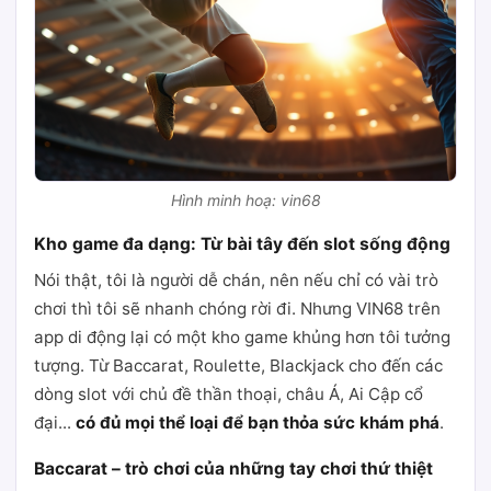
Hình minh hoạ: vin68
Kho game đa dạng: Từ bài tây đến slot sống động
Nói thật, tôi là người dễ chán, nên nếu chỉ có vài trò
chơi thì tôi sẽ nhanh chóng rời đi. Nhưng VIN68 trên
app di động lại có một kho game khủng hơn tôi tưởng
tượng. Từ Baccarat, Roulette, Blackjack cho đến các
dòng slot với chủ đề thần thoại, châu Á, Ai Cập cổ
đại...
có đủ mọi thể loại để bạn thỏa sức khám phá
.
Baccarat – trò chơi của những tay chơi thứ thiệt