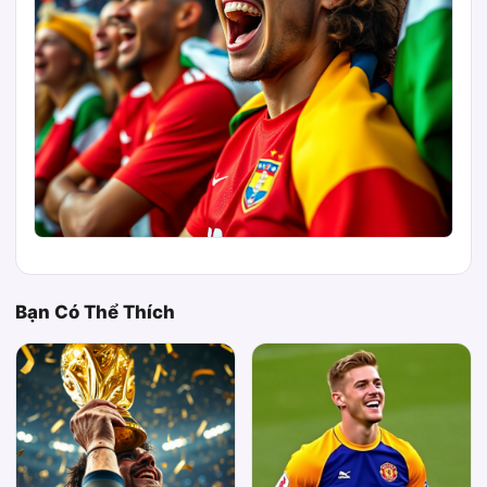
Bạn Có Thể Thích