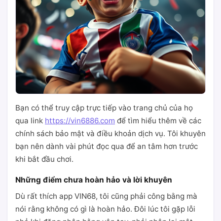
Bạn có thể truy cập trực tiếp vào trang chủ của họ
qua link
https://vin6886.com
để tìm hiểu thêm về các
chính sách bảo mật và điều khoản dịch vụ. Tôi khuyên
bạn nên dành vài phút đọc qua để an tâm hơn trước
khi bắt đầu chơi.
Những điểm chưa hoàn hảo và lời khuyên
Dù rất thích app VIN68, tôi cũng phải công bằng mà
nói rằng không có gì là hoàn hảo. Đôi lúc tôi gặp lỗi