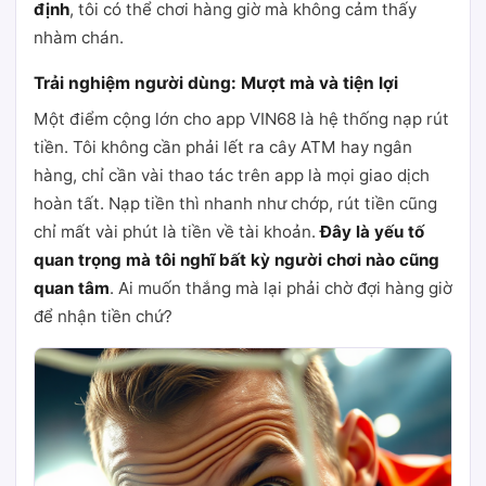
định
, tôi có thể chơi hàng giờ mà không cảm thấy
nhàm chán.
Trải nghiệm người dùng: Mượt mà và tiện lợi
Một điểm cộng lớn cho app VIN68 là hệ thống nạp rút
tiền. Tôi không cần phải lết ra cây ATM hay ngân
hàng, chỉ cần vài thao tác trên app là mọi giao dịch
hoàn tất. Nạp tiền thì nhanh như chớp, rút tiền cũng
chỉ mất vài phút là tiền về tài khoản.
Đây là yếu tố
quan trọng mà tôi nghĩ bất kỳ người chơi nào cũng
quan tâm
. Ai muốn thắng mà lại phải chờ đợi hàng giờ
để nhận tiền chứ?