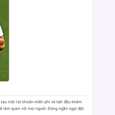
, tạo một tài khoản miễn phí và bắt đầu khám
để làm quen với mọi người. Đừng ngần ngại đặt