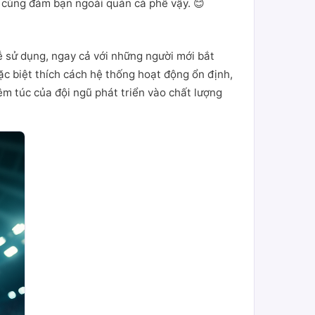
á cùng đám bạn ngoài quán cà phê vậy. 😊
dễ sử dụng, ngay cả với những người mới bắt
c biệt thích cách hệ thống hoạt động ổn định,
m túc của đội ngũ phát triển vào chất lượng