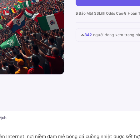
🔒 Bảo Mật SSL
🎰 Odds Cao
🔄 Hoàn T
🔥
342
người đang xem trang n
Dịch
trên Internet, nơi niềm đam mê bóng đá cuồng nhiệt được kết hợ