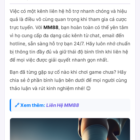
Việc có một kênh liên hệ hỗ trợ nhanh chóng và hiệu
quả là điều vô cùng quan trọng khi tham gia cá cược
trực tuyến. Với
MM88
, bạn hoàn toàn có thể yên tâm
vì họ cung cấp đa dạng các kênh từ chat, email đến
hotline, sẵn sàng hỗ trợ bạn 24/7. Hãy luôn nhớ chuẩn
bị thông tin đầy đủ và giữ thái độ bình tĩnh khi liên hệ
để mọi việc được giải quyết nhanh gọn nhất.
Bạn đã từng gặp sự cố nào khi chơi game chưa? Hãy
chia sẻ ở phần bình luận bên dưới để mọi người cùng
thảo luận và rút kinh nghiệm nhé! 😉
🔗 Xem thêm:
Liên Hệ MM88