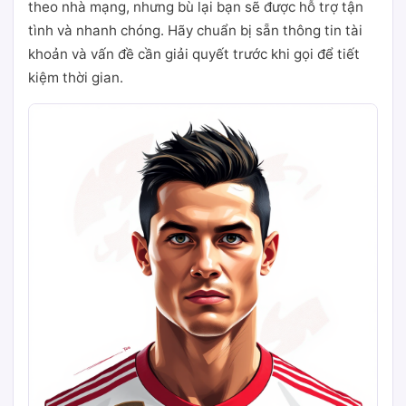
theo nhà mạng, nhưng bù lại bạn sẽ được hỗ trợ tận
tình và nhanh chóng. Hãy chuẩn bị sẵn thông tin tài
khoản và vấn đề cần giải quyết trước khi gọi để tiết
kiệm thời gian.