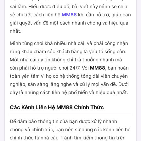
sai lầm. Hiểu được điều đó, bài viết này mình sẽ chia
sẻ chi tiết cách liên hệ
MM88
khi cần hỗ trợ, giúp bạn
giải quyết vấn đề một cách nhanh chóng và hiệu quả
nhất.
Mình từng chơi khá nhiều nhà cái, và phải công nhận
rằng khâu chăm sóc khách hàng là yếu tố sống còn.
Một nhà cái uy tín không chỉ trả thưởng nhanh mà
còn phải hỗ trợ người chơi 24/7. Với
MM88
, bạn hoàn
toàn yên tâm vì họ có hệ thống tổng đài viên chuyên
nghiệp, sẵn sàng lắng nghe và xử lý mọi vấn đề. Dưới
đây là những cách liên hệ phổ biến và hiệu quả nhất.
Các Kênh Liên Hệ MM88 Chính Thức
Để đảm bảo thông tin của bạn được xử lý nhanh
chóng và chính xác, bạn nên sử dụng các kênh liên hệ
chính thức từ nhà cái. Tránh tìm kiếm thông tin trên