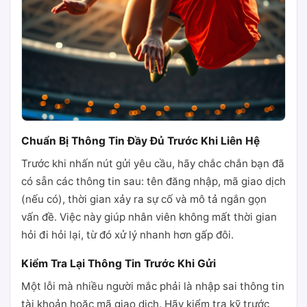
Chuẩn Bị Thông Tin Đầy Đủ Trước Khi Liên Hệ
Trước khi nhấn nút gửi yêu cầu, hãy chắc chắn bạn đã
có sẵn các thông tin sau: tên đăng nhập, mã giao dịch
(nếu có), thời gian xảy ra sự cố và mô tả ngắn gọn
vấn đề. Việc này giúp nhân viên không mất thời gian
hỏi đi hỏi lại, từ đó xử lý nhanh hơn gấp đôi.
Kiểm Tra Lại Thông Tin Trước Khi Gửi
Một lỗi mà nhiều người mắc phải là nhập sai thông tin
tài khoản hoặc mã giao dịch. Hãy kiểm tra kỹ trước