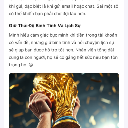
khi gửi, đặc biệt là khi gửi email hoặc chat. Sai một số
có thể khiến bạn phải chờ đợi lâu hơn.
Giữ Thái Độ Bình Tĩnh Và Lịch Sự
Mình hiểu cảm giác bực mình khi tiền trong tài khoản
có vấn đề, nhưng giữ bình tĩnh và nói chuyện lịch sự
sẽ giúp bạn được hỗ trợ tốt hơn. Nhân viên tổng đài
cũng là con người, họ sẽ cố gắng hết sức nếu bạn tôn
trọng họ. 😊