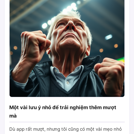
Một vài lưu ý nhỏ để trải nghiệm thêm mượt
mà
Dù app rất mượt, nhưng tôi cũng có một vài mẹo nhỏ