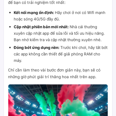
để bạn có trải nghiệm tốt nhất:
Kết nối mạng ổn định:
Hãy chơi ở nơi có Wifi mạnh
hoặc sóng 4G/5G đầy đủ.
Cập nhật phiên bản mới nhất:
Nhà cái thường
xuyên cập nhật app để sửa lỗi và tối ưu hiệu năng.
Bạn nhớ kiểm tra và cập nhật thường xuyên nhé.
Đóng bớt ứng dụng nền:
Trước khi chơi, hãy tắt bớt
các app không cần thiết để giải phóng RAM cho
máy.
Chỉ cần làm theo vài bước đơn giản này, bạn sẽ có
những giờ phút giải trí thăng hoa nhất trên app.