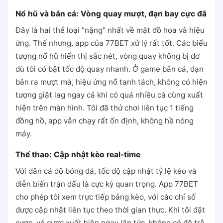
Nổ hũ và bắn cá: Vòng quay mượt, đạn bay cực đã
Đây là hai thể loại "nặng" nhất về mặt đồ họa và hiệu
ứng. Thế nhưng, app của 77BET xử lý rất tốt. Các biểu
tượng nổ hũ hiển thị sắc nét, vòng quay không bị đơ
dù tôi có bật tốc độ quay nhanh. Ở game bắn cá, đạn
bắn ra mượt mà, hiệu ứng nổ tanh tách, không có hiện
tượng giật lag ngay cả khi có quá nhiều cá cùng xuất
hiện trên màn hình. Tôi đã thử chơi liên tục 1 tiếng
đồng hồ, app vẫn chạy rất ổn định, không hề nóng
máy.
Thể thao: Cập nhật kèo real-time
Với dân cá độ bóng đá, tốc độ cập nhật tỷ lệ kèo và
diễn biến trận đấu là cực kỳ quan trọng. App 77BET
cho phép tôi xem trực tiếp bảng kèo, với các chỉ số
được cập nhật liên tục theo thời gian thực. Khi tôi đặt
cược, vé cược xuất hiện ngay lập tức, không có độ trễ.