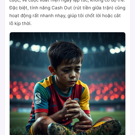
Đặc biệt, tính năng Cash Out (rút tiền giữa trận) cũng
hoạt động rất nhanh nhạy, giúp tôi chốt lời hoặc cắt
lỗ kịp thời.