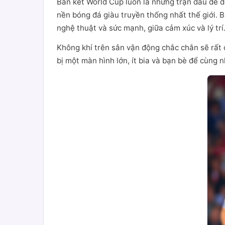
Bán kết World Cup luôn là những trận đấu để đờ
nền bóng đá giàu truyền thống nhất thế giới. Br
nghệ thuật và sức mạnh, giữa cảm xúc và lý trí
Không khí trên sân vận động chắc chắn sẽ rất 
bị một màn hình lớn, ít bia và bạn bè để cùng