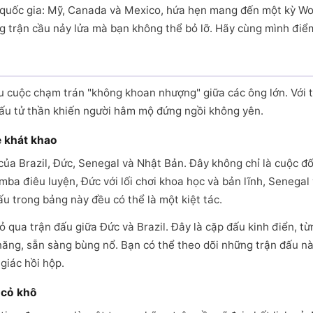
 ba quốc gia: Mỹ, Canada và Mexico, hứa hẹn mang đến một kỳ W
ng trận cầu nảy lửa mà bạn không thể bỏ lỡ. Hãy cùng mình điể
 cuộc chạm trán "không khoan nhượng" giữa các ông lớn. Với t
ấu tử thần khiến người hâm mộ đứng ngồi không yên.
ẻ khát khao
a Brazil, Đức, Senegal và Nhật Bản. Đây không chỉ là cuộc đối
amba điêu luyện, Đức với lối chơi khoa học và bản lĩnh, Senegal
u trong bảng này đều có thể là một kiệt tác.
bỏ qua trận đấu giữa Đức và Brazil. Đây là cặp đấu kinh điển, 
i năng, sẵn sàng bùng nổ. Bạn có thể theo dõi những trận đấu n
giác hồi hộp.
 cỏ khô