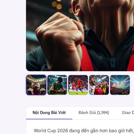
Nội Dung Bài Viết
Đánh Giá (1,994)
Giao 
World Cup 2026 đang đến gần hơn bao giờ hết,