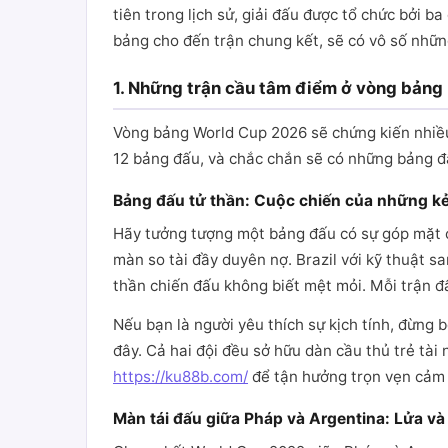
tiên trong lịch sử, giải đấu được tổ chức bởi
bảng cho đến trận chung kết, sẽ có vô số nhữ
1. Những trận cầu tâm điểm ở vòng bảng
Vòng bảng World Cup 2026 sẽ chứng kiến nhiều
12 bảng đấu, và chắc chắn sẽ có những bảng đ
Bảng đấu tử thần: Cuộc chiến của những k
Hãy tưởng tượng một bảng đấu có sự góp mặt củ
màn so tài đầy duyên nợ. Brazil với kỹ thuật s
thần chiến đấu không biết mệt mỏi. Mỗi trận đấ
Nếu bạn là người yêu thích sự kịch tính, đừng 
đây. Cả hai đội đều sở hữu dàn cầu thủ trẻ tà
https://ku88b.com/
để tận hưởng trọn vẹn cảm 
Màn tái đấu giữa Pháp và Argentina: Lửa và