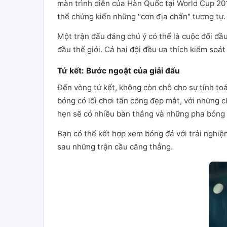
màn trình diễn của Hàn Quốc tại World Cup 201
thể chứng kiến những "cơn địa chấn" tương tự.
Một trận đấu đáng chú ý có thể là cuộc đối đầ
đầu thế giới. Cả hai đội đều ưa thích kiểm soá
Tứ kết: Bước ngoặt của giải đấu
Đến vòng tứ kết, không còn chỗ cho sự tính toá
bóng có lối chơi tấn công đẹp mắt, với những
hẹn sẽ có nhiều bàn thắng và những pha bóng
Bạn có thể kết hợp xem bóng đá với trải nghiệ
sau những trận cầu căng thẳng.