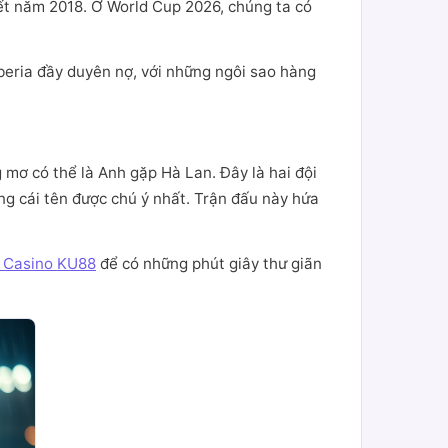
kết năm 2018. Ở World Cup 2026, chúng ta có
beria đầy duyên nợ, với những ngôi sao hàng
g mơ có thể là Anh gặp Hà Lan. Đây là hai đội
g cái tên được chú ý nhất. Trận đấu này hứa
e Casino KU88
để có những phút giây thư giãn