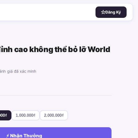
Đăng Ký
ỉnh cao không thể bỏ lỡ World
đánh giá đã xác minh
000₫
1.000.000₫
2.000.000₫
⚡ Nhận Thưởng