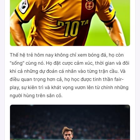
Thế hệ trẻ hôm nay không chỉ xem bóng đá, họ còn
"sống" cùng nó. Họ đặt cược cảm xúc, thời gian và đôi
khi cả những dự đoán cá nhân vào từng trận cầu. Và
điều quan trọng hơn cả, họ học được tinh thần fair-
play, sự kiên trì và khát vọng vươn lên từ chính những
người hùng trên sân cỏ.