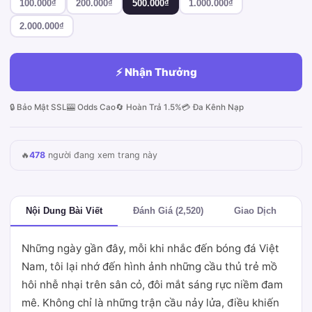
100.000₫
200.000₫
500.000₫
1.000.000₫
2.000.000₫
⚡ Nhận Thưởng
🔒 Bảo Mật SSL
🎰 Odds Cao
🔄 Hoàn Trả 1.5%
💳 Đa Kênh Nạp
🔥
478
người đang xem trang này
Nội Dung Bài Viết
Đánh Giá (2,520)
Giao Dịch
Những ngày gần đây, mỗi khi nhắc đến bóng đá Việt
Nam, tôi lại nhớ đến hình ảnh những cầu thủ trẻ mồ
hôi nhễ nhại trên sân cỏ, đôi mắt sáng rực niềm đam
mê. Không chỉ là những trận cầu nảy lửa, điều khiến