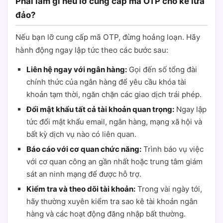
Phải làm gì nếu lỡ cung cấp mã OTP cho kẻ lừa
đảo?
Nếu bạn lỡ cung cấp mã OTP, đừng hoảng loạn. Hãy
hành động ngay lập tức theo các bước sau:
Liên hệ ngay với ngân hàng:
Gọi đến số tổng đài
chính thức của ngân hàng để yêu cầu khóa tài
khoản tạm thời, ngăn chặn các giao dịch trái phép.
Đổi mật khẩu tất cả tài khoản quan trọng:
Ngay lập
tức đổi mật khẩu email, ngân hàng, mạng xã hội và
bất kỳ dịch vụ nào có liên quan.
Báo cáo với cơ quan chức năng:
Trình báo vụ việc
với cơ quan công an gần nhất hoặc trung tâm giám
sát an ninh mạng để được hỗ trợ.
Kiểm tra và theo dõi tài khoản:
Trong vài ngày tới,
hãy thường xuyên kiểm tra sao kê tài khoản ngân
hàng và các hoạt động đăng nhập bất thường.