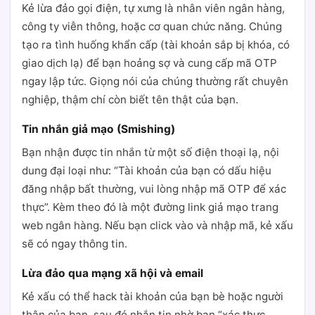
Kẻ lừa đảo gọi điện, tự xưng là nhân viên ngân hàng,
công ty viễn thông, hoặc cơ quan chức năng. Chúng
tạo ra tình huống khẩn cấp (tài khoản sắp bị khóa, có
giao dịch lạ) để bạn hoảng sợ và cung cấp mã OTP
ngay lập tức. Giọng nói của chúng thường rất chuyên
nghiệp, thậm chí còn biết tên thật của bạn.
Tin nhắn giả mạo (Smishing)
Bạn nhận được tin nhắn từ một số điện thoại lạ, nội
dung đại loại như: “Tài khoản của bạn có dấu hiệu
đăng nhập bất thường, vui lòng nhập mã OTP để xác
thực”. Kèm theo đó là một đường link giả mạo trang
web ngân hàng. Nếu bạn click vào và nhập mã, kẻ xấu
sẽ có ngay thông tin.
Lừa đảo qua mạng xã hội và email
Kẻ xấu có thể hack tài khoản của bạn bè hoặc người
thân của bạn, sau đó nhắn tin nhờ bạn “xác thực