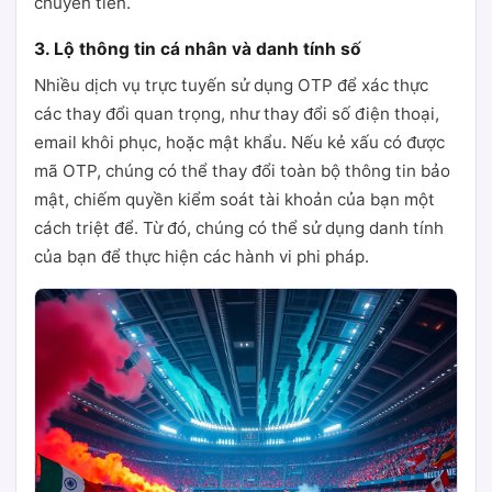
chuyển tiền.
3. Lộ thông tin cá nhân và danh tính số
Nhiều dịch vụ trực tuyến sử dụng OTP để xác thực
các thay đổi quan trọng, như thay đổi số điện thoại,
email khôi phục, hoặc mật khẩu. Nếu kẻ xấu có được
mã OTP, chúng có thể thay đổi toàn bộ thông tin bảo
mật, chiếm quyền kiểm soát tài khoản của bạn một
cách triệt để. Từ đó, chúng có thể sử dụng danh tính
của bạn để thực hiện các hành vi phi pháp.