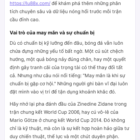
https://lu88x.com/
để khám phá thêm những phân
tích chuyên sâu và dữ liệu nóng hổi trước mỗi trận
cầu đỉnh cao.
Vai trò của may mắn và sự chuẩn bị
Dù có chuẩn bị kỹ lưỡng đến đâu, bóng đá vẫn luôn
chứa đựng những yếu tố bất ngờ. Một cú sút chệch
hướng, một quả bóng nảy đúng chân, hay một quyết
định gây tranh cãi của trọng tài có thể thay đổi tất
cả. Nhưng như câu nói nổi tiếng: "May mắn là khi sự
chuẩn bị gặp cơ hội." Những người ghi bàn vĩ đại luôn
đặt mình vào vị trí để tận dụng khoảnh khắc đó.
Hãy nhớ lại pha đánh đầu của Zinedine Zidane trong
trận chung kết World Cup 2006, hay cú vô-lê của
Mario Götze ở chung kết World Cup 2014. Đó không
chỉ là kỹ thuật, mà còn là sự kết hợp hoàn hảo giữa tư
duy chiến thuật, thể lực và một chút duyên phận.