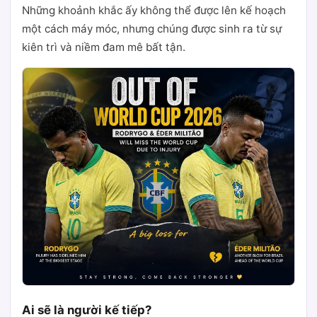
Những khoảnh khắc ấy không thể được lên kế hoạch
một cách máy móc, nhưng chúng được sinh ra từ sự
kiên trì và niềm đam mê bất tận.
Ai sẽ là người kế tiếp?