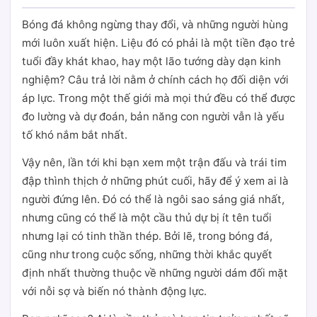
Bóng đá không ngừng thay đổi, và những người hùng
mới luôn xuất hiện. Liệu đó có phải là một tiền đạo trẻ
tuổi đầy khát khao, hay một lão tướng dày dạn kinh
nghiệm? Câu trả lời nằm ở chính cách họ đối diện với
áp lực. Trong một thế giới mà mọi thứ đều có thể được
đo lường và dự đoán, bản năng con người vẫn là yếu
tố khó nắm bắt nhất.
Vậy nên, lần tới khi bạn xem một trận đấu và trái tim
đập thình thịch ở những phút cuối, hãy để ý xem ai là
người đứng lên. Đó có thể là ngôi sao sáng giá nhất,
nhưng cũng có thể là một cầu thủ dự bị ít tên tuổi
nhưng lại có tinh thần thép. Bởi lẽ, trong bóng đá,
cũng như trong cuộc sống, những thời khắc quyết
định nhất thường thuộc về những người dám đối mặt
với nỗi sợ và biến nó thành động lực.