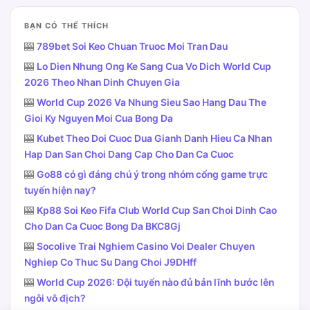
BẠN CÓ THỂ THÍCH
🎰
789bet Soi Keo Chuan Truoc Moi Tran Dau
🎰
Lo Dien Nhung Ong Ke Sang Cua Vo Dich World Cup
2026 Theo Nhan Dinh Chuyen Gia
🎰
World Cup 2026 Va Nhung Sieu Sao Hang Dau The
Gioi Ky Nguyen Moi Cua Bong Da
🎰
Kubet Theo Doi Cuoc Dua Gianh Danh Hieu Ca Nhan
Hap Dan San Choi Dang Cap Cho Dan Ca Cuoc
🎰
Go88 có gì đáng chú ý trong nhóm cổng game trực
tuyến hiện nay?
🎰
Kp88 Soi Keo Fifa Club World Cup San Choi Dinh Cao
Cho Dan Ca Cuoc Bong Da BKC8Gj
🎰
Socolive Trai Nghiem Casino Voi Dealer Chuyen
Nghiep Co Thuc Su Dang Choi J9DHff
🎰
World Cup 2026: Đội tuyển nào đủ bản lĩnh bước lên
ngôi vô địch?