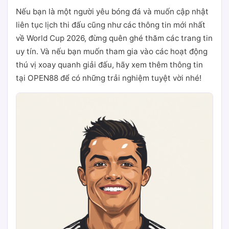
Nếu bạn là một người yêu bóng đá và muốn cập nhật
liên tục lịch thi đấu cũng như các thông tin mới nhất
về World Cup 2026, đừng quên ghé thăm các trang tin
uy tín. Và nếu bạn muốn tham gia vào các hoạt động
thú vị xoay quanh giải đấu, hãy xem thêm thông tin
tại OPEN88 để có những trải nghiệm tuyệt vời nhé!