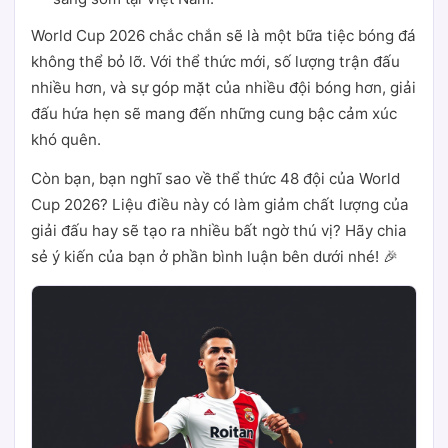
World Cup 2026 chắc chắn sẽ là một bữa tiệc bóng đá
không thể bỏ lỡ. Với thể thức mới, số lượng trận đấu
nhiều hơn, và sự góp mặt của nhiều đội bóng hơn, giải
đấu hứa hẹn sẽ mang đến những cung bậc cảm xúc
khó quên.
Còn bạn, bạn nghĩ sao về thể thức 48 đội của World
Cup 2026? Liệu điều này có làm giảm chất lượng của
giải đấu hay sẽ tạo ra nhiều bất ngờ thú vị? Hãy chia
sẻ ý kiến của bạn ở phần bình luận bên dưới nhé! 🎉