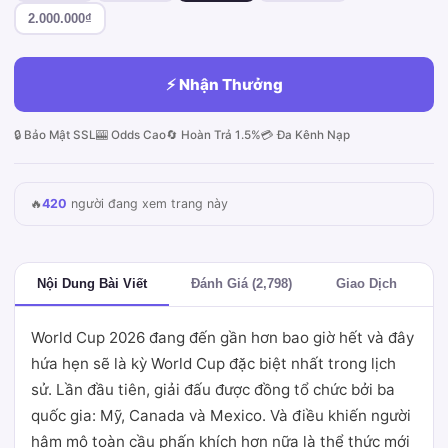
2.000.000₫
⚡ Nhận Thưởng
🔒 Bảo Mật SSL
🎰 Odds Cao
🔄 Hoàn Trả 1.5%
💳 Đa Kênh Nạp
🔥
420
người đang xem trang này
Nội Dung Bài Viết
Đánh Giá (2,798)
Giao Dịch
World Cup 2026 đang đến gần hơn bao giờ hết và đây
hứa hẹn sẽ là kỳ World Cup đặc biệt nhất trong lịch
sử. Lần đầu tiên, giải đấu được đồng tổ chức bởi ba
quốc gia: Mỹ, Canada và Mexico. Và điều khiến người
hâm mộ toàn cầu phấn khích hơn nữa là thể thức mới