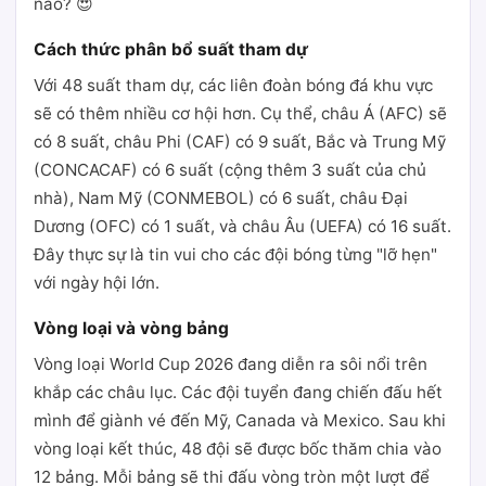
nào? 😍
Cách thức phân bổ suất tham dự
Với 48 suất tham dự, các liên đoàn bóng đá khu vực
sẽ có thêm nhiều cơ hội hơn. Cụ thể, châu Á (AFC) sẽ
có 8 suất, châu Phi (CAF) có 9 suất, Bắc và Trung Mỹ
(CONCACAF) có 6 suất (cộng thêm 3 suất của chủ
nhà), Nam Mỹ (CONMEBOL) có 6 suất, châu Đại
Dương (OFC) có 1 suất, và châu Âu (UEFA) có 16 suất.
Đây thực sự là tin vui cho các đội bóng từng "lỡ hẹn"
với ngày hội lớn.
Vòng loại và vòng bảng
Vòng loại World Cup 2026 đang diễn ra sôi nổi trên
khắp các châu lục. Các đội tuyển đang chiến đấu hết
mình để giành vé đến Mỹ, Canada và Mexico. Sau khi
vòng loại kết thúc, 48 đội sẽ được bốc thăm chia vào
12 bảng. Mỗi bảng sẽ thi đấu vòng tròn một lượt để