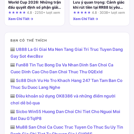
World Cup 2026: Những trận
Lưu ý quan trọng: Cảnh giác
đấu quyết định số phận giải
khi rút tiền tại RR88 bị yêu
đấu
cầu nạp thêm bất thường
★★★★★
4.8 · 2250+ lượt xem
★★★★★
4.8 · 3038+ lượt xem
Xem Chi Tiết →
Xem Chi Tiết →
BẠN CÓ THỂ THÍCH
🎰
U888 La Gi Giai Ma Nen Tang Giai Tri Truc Tuyen Dang
Gay Sot 4wcBsv
🎰
Fun88 Tin Tuc Bong Da Va Nhan Dinh San Choi Ca
Cuoc Dinh Cao Cho Dan Choi Thuc Thu 0QExld
🎰
Sc88 Dich Vu Ho Tro Khach Hang 247 Tan Tam Ban Co
Thuc Su Duoc Lang Nghe
🎰
Điều khoản sử dụng OK8386 và những điểm người
chơi dễ bỏ qua
🎰
Sicbo Win55 Huong Dan Choi Chi Tiet Cho Nguoi Moi
Bat Dau GTqIP8
🎰
Mu88 San Choi Ca Cuoc Truc Tuyen Co Thuc Su Uy Tin