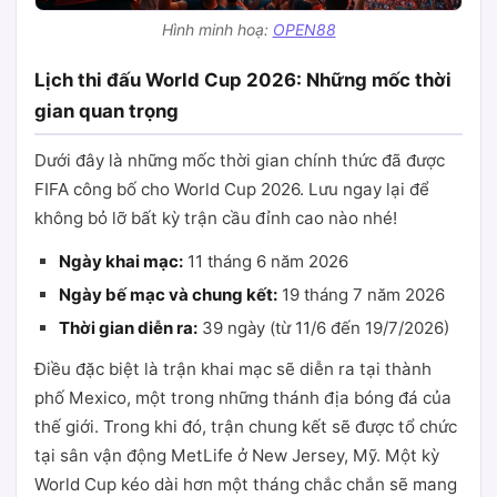
Hình minh hoạ:
OPEN88
Lịch thi đấu World Cup 2026: Những mốc thời
gian quan trọng
Dưới đây là những mốc thời gian chính thức đã được
FIFA công bố cho World Cup 2026. Lưu ngay lại để
không bỏ lỡ bất kỳ trận cầu đỉnh cao nào nhé!
Ngày khai mạc:
11 tháng 6 năm 2026
Ngày bế mạc và chung kết:
19 tháng 7 năm 2026
Thời gian diễn ra:
39 ngày (từ 11/6 đến 19/7/2026)
Điều đặc biệt là trận khai mạc sẽ diễn ra tại thành
phố Mexico, một trong những thánh địa bóng đá của
thế giới. Trong khi đó, trận chung kết sẽ được tổ chức
tại sân vận động MetLife ở New Jersey, Mỹ. Một kỳ
World Cup kéo dài hơn một tháng chắc chắn sẽ mang