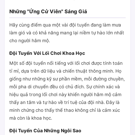
Những "Ứng Cử Viên" Sáng Giá
Hãy cùng điểm qua một vài đội tuyển đang làm mưa
làm gió và có khả năng mang lại niềm tự hào lớn nhất
cho người hâm mộ.
Đội Tuyển Với Lối Chơi Khoa Học
Một số đội tuyển nổi tiếng với lối chơi được tính toán
tỉ mỉ, dựa trên dữ liệu và chiến thuật thông minh. Họ
giống như những kỹ sư phần mềm, mỗi đường chuyền,
mỗi pha di chuyển đều có chủ đích. Sự chính xác và
hiệu quả trong lối chơi này khiến người hâm mộ cảm
thấy an tâm và tự hào về trí tuệ của đội nhà. Đây là
minh chứng cho thấy thể thao không chỉ là cảm xúc
mà còn là khoa học.
Đội Tuyển Của Những Ngôi Sao