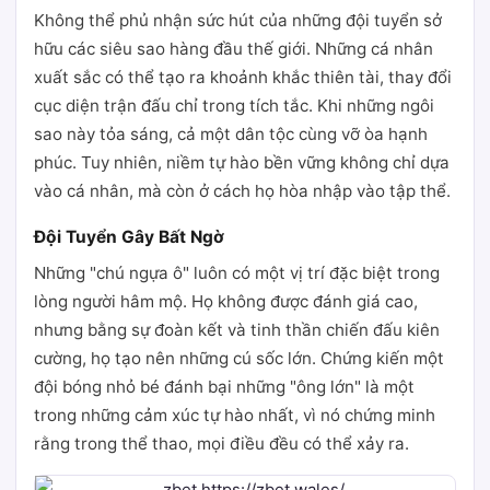
Không thể phủ nhận sức hút của những đội tuyển sở
hữu các siêu sao hàng đầu thế giới. Những cá nhân
xuất sắc có thể tạo ra khoảnh khắc thiên tài, thay đổi
cục diện trận đấu chỉ trong tích tắc. Khi những ngôi
sao này tỏa sáng, cả một dân tộc cùng vỡ òa hạnh
phúc. Tuy nhiên, niềm tự hào bền vững không chỉ dựa
vào cá nhân, mà còn ở cách họ hòa nhập vào tập thể.
Đội Tuyển Gây Bất Ngờ
Những "chú ngựa ô" luôn có một vị trí đặc biệt trong
lòng người hâm mộ. Họ không được đánh giá cao,
nhưng bằng sự đoàn kết và tinh thần chiến đấu kiên
cường, họ tạo nên những cú sốc lớn. Chứng kiến một
đội bóng nhỏ bé đánh bại những "ông lớn" là một
trong những cảm xúc tự hào nhất, vì nó chứng minh
rằng trong thể thao, mọi điều đều có thể xảy ra.