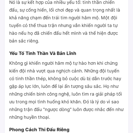
Nó là sự kết hợp của nhiều yếu tố: tinh thần chiến
đấu, sự cống hiến, lối chơi đẹp và quan trọng nhất là
khả năng chạm đến trái tim người hâm mộ. Một đội
tuyển có thể thua trận nhưng vẫn khiến người ta tự
hào nếu họ đã chiến đấu hết mình và thể hiện được
bản sắc riêng.
Yếu Tố Tinh Thần Và Bản Lĩnh
Không gì khiến người hâm mộ tự hào hơn khi chứng
kiến đội nhà vượt qua nghịch cảnh. Những đội tuyển
có tinh thần thép, không bỏ cuộc dù bị dẫn trước hay
gặp áp lực lớn, luôn để lại ấn tượng sâu sắc. Họ như
những chiến binh công nghệ, luôn tìm ra giải pháp tối
ưu trong mọi tình huống khó khăn. Đó là lý do vì sao
những trận đấu "ngược dòng" luôn được nhắc đến như
những huyền thoại.
Phong Cách Thi Đấu Riêng