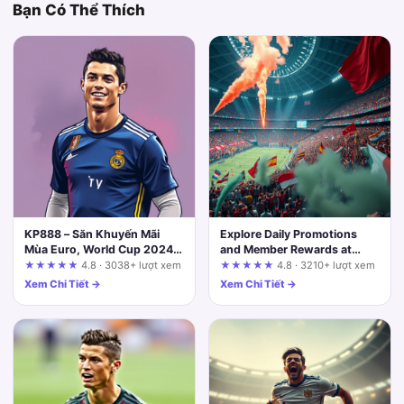
Bạn Có Thể Thích
KP888 – Săn Khuyến Mãi
Explore Daily Promotions
Mùa Euro, World Cup 2024
and Member Rewards at
Cực Đã
nohut1.com: A Smart
★★★★★
4.8 · 3038+ lượt xem
★★★★★
4.8 · 3210+ lượt xem
Shopper’s Breakdown
Xem Chi Tiết →
Xem Chi Tiết →