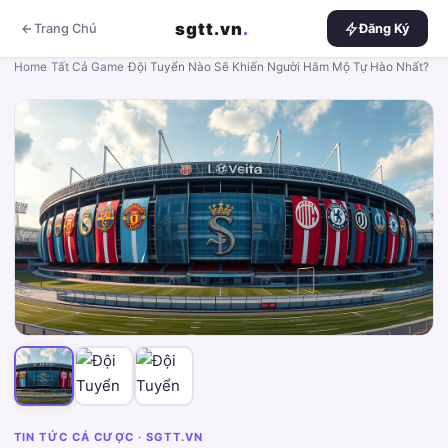
sgtt.vn
.
Trang Chủ
Đăng Ký
Home
›
Tất Cả Game
›
Đội Tuyển Nào Sẽ Khiến Người Hâm Mộ Tự Hào Nhất?
TIN TỨC CÁ CƯỢC · SGTT.VN