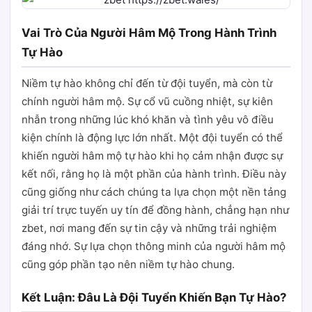
Vai Trò Của Người Hâm Mộ Trong Hành Trình
Tự Hào
Niềm tự hào không chỉ đến từ đội tuyển, mà còn từ
chính người hâm mộ. Sự cổ vũ cuồng nhiệt, sự kiên
nhẫn trong những lúc khó khăn và tình yêu vô điều
kiện chính là động lực lớn nhất. Một đội tuyển có thể
khiến người hâm mộ tự hào khi họ cảm nhận được sự
kết nối, rằng họ là một phần của hành trình. Điều này
cũng giống như cách chúng ta lựa chọn một nền tảng
giải trí trực tuyến uy tín để đồng hành, chẳng hạn như
zbet, nơi mang đến sự tin cậy và những trải nghiệm
đáng nhớ. Sự lựa chọn thông minh của người hâm mộ
cũng góp phần tạo nên niềm tự hào chung.
Kết Luận: Đâu Là Đội Tuyển Khiến Bạn Tự Hào?