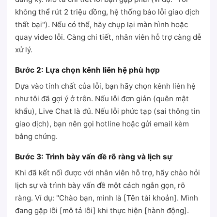
không thể rút 2 triệu đồng, hệ thống báo lỗi giao dịch
thất bại"). Nếu có thể, hãy chụp lại màn hình hoặc
quay video lỗi. Càng chi tiết, nhân viên hỗ trợ càng dễ
xử lý.
Bước 2: Lựa chọn kênh liên hệ phù hợp
Dựa vào tính chất của lỗi, bạn hãy chọn kênh liên hệ
như tôi đã gợi ý ở trên. Nếu lỗi đơn giản (quên mật
khẩu), Live Chat là đủ. Nếu lỗi phức tạp (sai thông tin
giao dịch), bạn nên gọi hotline hoặc gửi email kèm
bằng chứng.
Bước 3: Trình bày vấn đề rõ ràng và lịch sự
Khi đã kết nối được với nhân viên hỗ trợ, hãy chào hỏi
lịch sự và trình bày vấn đề một cách ngắn gọn, rõ
ràng. Ví dụ: "Chào bạn, mình là [Tên tài khoản]. Mình
đang gặp lỗi [mô tả lỗi] khi thực hiện [hành động].