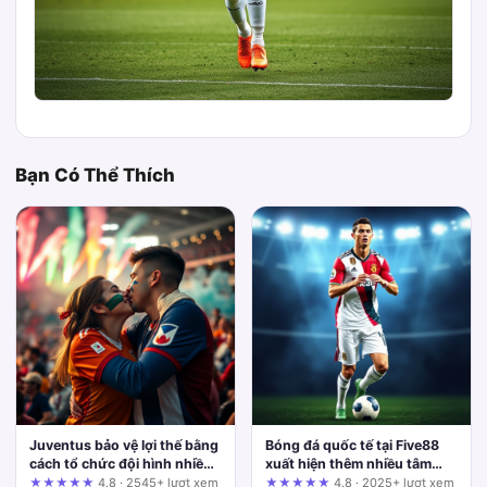
Bạn Có Thể Thích
Juventus bảo vệ lợi thế bằng
Bóng đá quốc tế tại Five88
cách tổ chức đội hình nhiều
xuất hiện thêm nhiều tâm
lớp cùng Lucky88
điểm mới
★★★★★
4.8 · 2545+ lượt xem
★★★★★
4.8 · 2025+ lượt xem