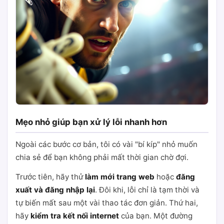
Mẹo nhỏ giúp bạn xử lý lỗi nhanh hơn
Ngoài các bước cơ bản, tôi có vài "bí kíp" nhỏ muốn
chia sẻ để bạn không phải mất thời gian chờ đợi.
Trước tiên, hãy thử
làm mới trang web
hoặc
đăng
xuất và đăng nhập lại
. Đôi khi, lỗi chỉ là tạm thời và
tự biến mất sau một vài thao tác đơn giản. Thứ hai,
hãy
kiểm tra kết nối internet
của bạn. Một đường