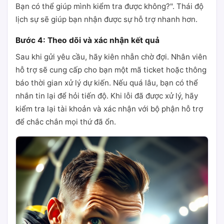
Bạn có thể giúp mình kiểm tra được không?". Thái độ
lịch sự sẽ giúp bạn nhận được sự hỗ trợ nhanh hơn.
Bước 4: Theo dõi và xác nhận kết quả
Sau khi gửi yêu cầu, hãy kiên nhẫn chờ đợi. Nhân viên
hỗ trợ sẽ cung cấp cho bạn một mã ticket hoặc thông
báo thời gian xử lý dự kiến. Nếu quá lâu, bạn có thể
nhắn tin lại để hỏi tiến độ. Khi lỗi đã được xử lý, hãy
kiểm tra lại tài khoản và xác nhận với bộ phận hỗ trợ
để chắc chắn mọi thứ đã ổn.