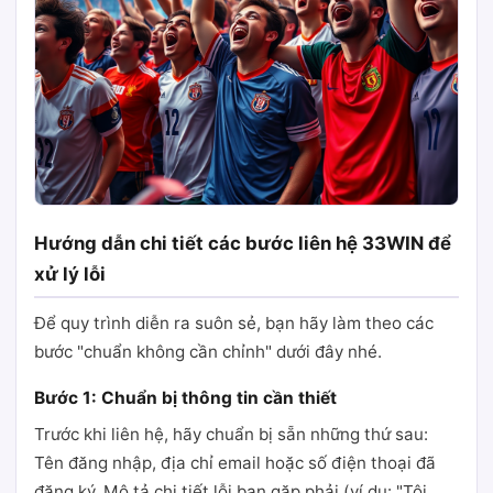
Hướng dẫn chi tiết các bước liên hệ 33WIN để
xử lý lỗi
Để quy trình diễn ra suôn sẻ, bạn hãy làm theo các
bước "chuẩn không cần chỉnh" dưới đây nhé.
Bước 1: Chuẩn bị thông tin cần thiết
Trước khi liên hệ, hãy chuẩn bị sẵn những thứ sau:
Tên đăng nhập, địa chỉ email hoặc số điện thoại đã
đăng ký. Mô tả chi tiết lỗi bạn gặp phải (ví dụ: "Tôi