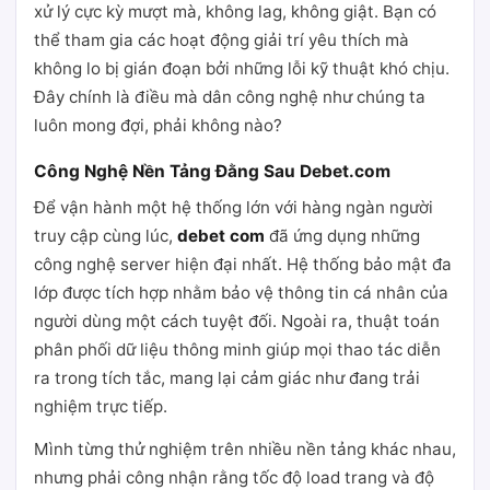
xử lý cực kỳ mượt mà, không lag, không giật. Bạn có
thể tham gia các hoạt động giải trí yêu thích mà
không lo bị gián đoạn bởi những lỗi kỹ thuật khó chịu.
Đây chính là điều mà dân công nghệ như chúng ta
luôn mong đợi, phải không nào?
Công Nghệ Nền Tảng Đằng Sau Debet.com
Để vận hành một hệ thống lớn với hàng ngàn người
truy cập cùng lúc,
debet com
đã ứng dụng những
công nghệ server hiện đại nhất. Hệ thống bảo mật đa
lớp được tích hợp nhằm bảo vệ thông tin cá nhân của
người dùng một cách tuyệt đối. Ngoài ra, thuật toán
phân phối dữ liệu thông minh giúp mọi thao tác diễn
ra trong tích tắc, mang lại cảm giác như đang trải
nghiệm trực tiếp.
Mình từng thử nghiệm trên nhiều nền tảng khác nhau,
nhưng phải công nhận rằng tốc độ load trang và độ