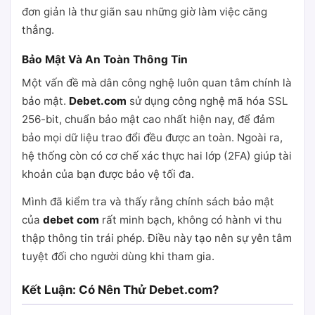
đơn giản là thư giãn sau những giờ làm việc căng
thẳng.
Bảo Mật Và An Toàn Thông Tin
Một vấn đề mà dân công nghệ luôn quan tâm chính là
bảo mật.
Debet.com
sử dụng công nghệ mã hóa SSL
256-bit, chuẩn bảo mật cao nhất hiện nay, để đảm
bảo mọi dữ liệu trao đổi đều được an toàn. Ngoài ra,
hệ thống còn có cơ chế xác thực hai lớp (2FA) giúp tài
khoản của bạn được bảo vệ tối đa.
Mình đã kiểm tra và thấy rằng chính sách bảo mật
của
debet com
rất minh bạch, không có hành vi thu
thập thông tin trái phép. Điều này tạo nên sự yên tâm
tuyệt đối cho người dùng khi tham gia.
Kết Luận: Có Nên Thử Debet.com?