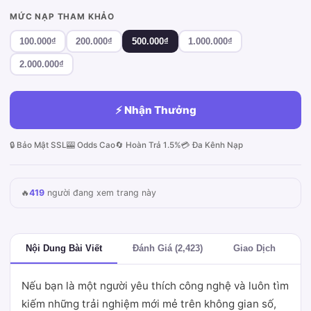
MỨC NẠP THAM KHẢO
100.000₫
200.000₫
500.000₫
1.000.000₫
2.000.000₫
⚡ Nhận Thưởng
🔒 Bảo Mật SSL
🎰 Odds Cao
🔄 Hoàn Trả 1.5%
💳 Đa Kênh Nạp
🔥
419
người đang xem trang này
Nội Dung Bài Viết
Đánh Giá (2,423)
Giao Dịch
Nếu bạn là một người yêu thích công nghệ và luôn tìm
kiếm những trải nghiệm mới mẻ trên không gian số,