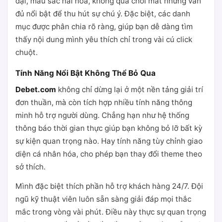
đại, màu sắc hài hòa, không quá chói mắt nhưng vẫn
đủ nổi bật để thu hút sự chú ý. Đặc biệt, các danh
mục được phân chia rõ ràng, giúp bạn dễ dàng tìm
thấy nội dung mình yêu thích chỉ trong vài cú click
chuột.
Tính Năng Nổi Bật Không Thể Bỏ Qua
Debet.com
không chỉ dừng lại ở một nền tảng giải trí
đơn thuần, mà còn tích hợp nhiều tính năng thông
minh hỗ trợ người dùng. Chẳng hạn như hệ thống
thông báo thời gian thực giúp bạn không bỏ lỡ bất kỳ
sự kiện quan trọng nào. Hay tính năng tùy chỉnh giao
diện cá nhân hóa, cho phép bạn thay đổi theme theo
sở thích.
Mình đặc biệt thích phần hỗ trợ khách hàng 24/7. Đội
ngũ kỹ thuật viên luôn sẵn sàng giải đáp mọi thắc
mắc trong vòng vài phút. Điều này thực sự quan trọng