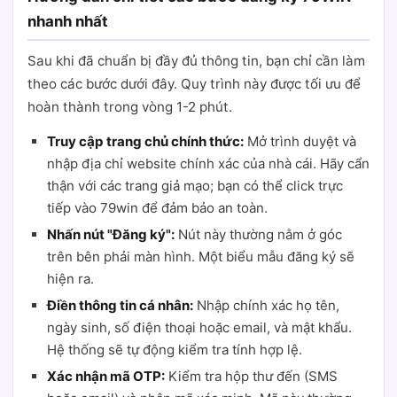
nhanh nhất
Sau khi đã chuẩn bị đầy đủ thông tin, bạn chỉ cần làm
theo các bước dưới đây. Quy trình này được tối ưu để
hoàn thành trong vòng 1-2 phút.
Truy cập trang chủ chính thức:
Mở trình duyệt và
nhập địa chỉ website chính xác của nhà cái. Hãy cẩn
thận với các trang giả mạo; bạn có thể click trực
tiếp vào 79win để đảm bảo an toàn.
Nhấn nút "Đăng ký":
Nút này thường nằm ở góc
trên bên phải màn hình. Một biểu mẫu đăng ký sẽ
hiện ra.
Điền thông tin cá nhân:
Nhập chính xác họ tên,
ngày sinh, số điện thoại hoặc email, và mật khẩu.
Hệ thống sẽ tự động kiểm tra tính hợp lệ.
Xác nhận mã OTP:
Kiểm tra hộp thư đến (SMS