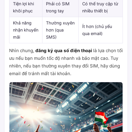
Tiện lợi khi
Phải có SIM
Có thể truy cập từ
khôi phục
trong tay
nhiều thiết bị
Khả năng
Thường xuyên
Ít hơn (chủ yếu
nhận khuyến
hơn (qua
qua email)
mãi
SMS)
Nhìn chung,
đăng ký qua số điện thoại
là lựa chọn tối
ưu nếu bạn muốn tốc độ nhanh và bảo mật cao. Tuy
nhiên, nếu bạn thường xuyên thay đổi SIM, hãy dùng
email để tránh mất tài khoản.