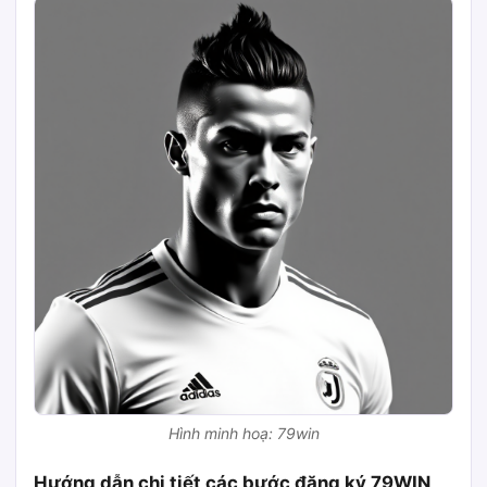
Hình minh hoạ: 79win
Hướng dẫn chi tiết các bước đăng ký 79WIN