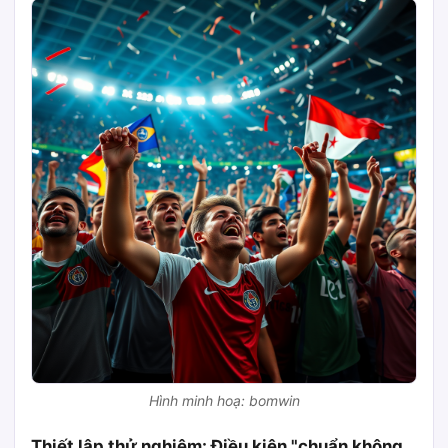
Hình minh hoạ: bomwin
Thiết lập thử nghiệm: Điều kiện "chuẩn không