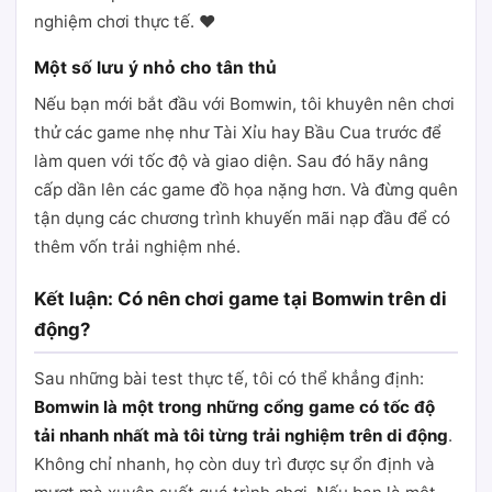
nghiệm chơi thực tế. ❤️
Một số lưu ý nhỏ cho tân thủ
Nếu bạn mới bắt đầu với Bomwin, tôi khuyên nên chơi
thử các game nhẹ như Tài Xỉu hay Bầu Cua trước để
làm quen với tốc độ và giao diện. Sau đó hãy nâng
cấp dần lên các game đồ họa nặng hơn. Và đừng quên
tận dụng các chương trình khuyến mãi nạp đầu để có
thêm vốn trải nghiệm nhé.
Kết luận: Có nên chơi game tại Bomwin trên di
động?
Sau những bài test thực tế, tôi có thể khẳng định:
Bomwin là một trong những cổng game có tốc độ
tải nhanh nhất mà tôi từng trải nghiệm trên di động
.
Không chỉ nhanh, họ còn duy trì được sự ổn định và