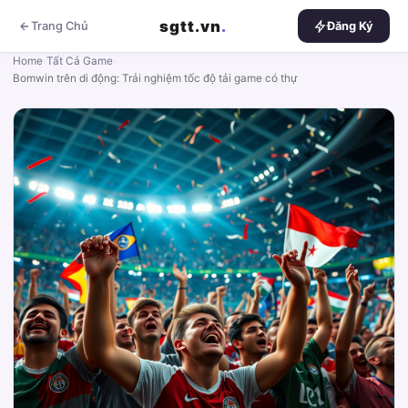
sgtt.vn
.
Trang Chủ
Đăng Ký
Home
›
Tất Cả Game
›
Bomwin trên di động: Trải nghiệm tốc độ tải game có thự