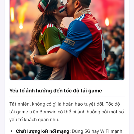
Yếu tố ảnh hưởng đến tốc độ tải game
Tất nhiên, không có gì là hoàn hảo tuyệt đối. Tốc độ
tải game trên Bomwin có thể bị ảnh hưởng bởi một số
yếu tố khách quan như:
Chất lượng kết nối mạng:
Dùng 5G hay WiFi mạnh