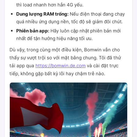
thì load nhanh hơn hẳn 4G yếu.
Dung lượng RAM trống:
Nếu điện thoại đang chạy
quá nhiều ứng dụng nền, tốc độ sẽ giảm đôi chút.
Phiên bản app:
Hãy luôn cập nhật phiên bản mới
nhất để tận hưởng hiệu năng tối ưu.
Dù vậy, trong cùng một điều kiện, Bomwin vẫn cho
thấy sự vượt trội so với mặt bằng chung. Tôi đã thử
tải app qua
https://bomwin.de.com
và cài đặt trực
tiếp, không gặp bất kỳ lỗi hay chậm trễ nào.