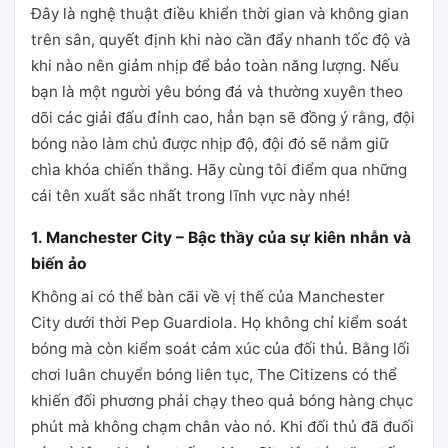
Đây là nghệ thuật điều khiển thời gian và không gian
trên sân, quyết định khi nào cần đẩy nhanh tốc độ và
khi nào nên giảm nhịp để bảo toàn năng lượng. Nếu
bạn là một người yêu bóng đá và thường xuyên theo
dõi các giải đấu đỉnh cao, hẳn bạn sẽ đồng ý rằng, đội
bóng nào làm chủ được nhịp độ, đội đó sẽ nắm giữ
chìa khóa chiến thắng. Hãy cùng tôi điểm qua những
cái tên xuất sắc nhất trong lĩnh vực này nhé!
1. Manchester City – Bậc thầy của sự kiên nhẫn và
biến ảo
Không ai có thể bàn cãi về vị thế của Manchester
City dưới thời Pep Guardiola. Họ không chỉ kiểm soát
bóng mà còn kiểm soát cảm xúc của đối thủ. Bằng lối
chơi luân chuyển bóng liên tục, The Citizens có thể
khiến đối phương phải chạy theo quả bóng hàng chục
phút mà không chạm chân vào nó. Khi đối thủ đã đuối