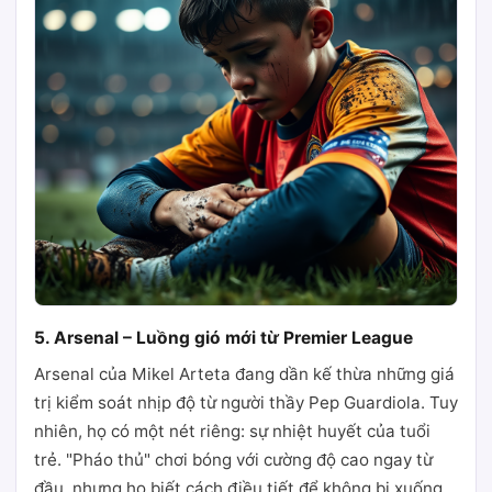
5. Arsenal – Luồng gió mới từ Premier League
Arsenal của Mikel Arteta đang dần kế thừa những giá
trị kiểm soát nhịp độ từ người thầy Pep Guardiola. Tuy
nhiên, họ có một nét riêng: sự nhiệt huyết của tuổi
trẻ. "Pháo thủ" chơi bóng với cường độ cao ngay từ
đầu, nhưng họ biết cách điều tiết để không bị xuống