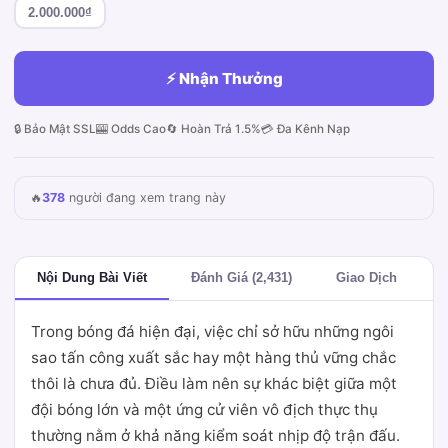
2.000.000₫
⚡ Nhận Thưởng
🔒 Bảo Mật SSL
🎰 Odds Cao
🔄 Hoàn Trả 1.5%
💳 Đa Kênh Nạp
🔥
378
người đang xem trang này
Nội Dung Bài Viết
Đánh Giá (2,431)
Giao Dịch
Trong bóng đá hiện đại, việc chỉ sở hữu những ngôi
sao tấn công xuất sắc hay một hàng thủ vững chắc
thôi là chưa đủ. Điều làm nên sự khác biệt giữa một
đội bóng lớn và một ứng cử viên vô địch thực thụ
thường nằm ở khả năng kiểm soát nhịp độ trận đấu.