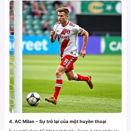
4. AC Milan – Sự trở lại của một huyền thoại