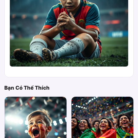
Bạn Có Thể Thích