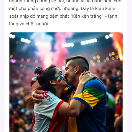
ngang tưởng chừng vô hại, nhưng lại là bước đệm cho
một pha phản công chớp nhoáng. Đây là kiểu kiểm
soát nhịp độ mang đậm chất "Kền kền trắng" – lạnh
lùng và chết người.