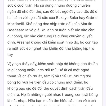
sức ở cuối trận. Họ sử dụng những đường chuyền
ngắn để nhử đối thủ, sau đó bất ngờ đẩy cao tốc độ ở
hai cánh với sự xuất sắc của Bukayo Saka hay Gabriel
Martinelli. Khả năng đọc nhịp trận đấu của Martin
Odegaard là vô giá, khi anh ta luôn biết lúc nào cần
giữ bóng, lúc nào cần tung ra đường chuyền quyết
định. Arsenal không chỉ kiểm soát nhịp độ, họ còn tạo
ra một sức ép nghẹt thở khiến đối thủ không kịp trở
tay.
Vậy bạn thấy đấy, kiểm soát nhịp độ không đơn thuần
là giữ bóng nhiều hơn đối thủ. Đó là cả một nghệ
thuật về chiến thuật, tâm lý và thể lực. Những đội
bóng tôi vừa kể trên đều có chung một điểm: họ
không bao giờ để đối thủ quyết định cách trận đấu
diễn ra. Họ là những người nhạc trưởng, còn trái bóng
là nốt nhạc. Nếu bạn muốn tìm hiểu sâu hơn về cách