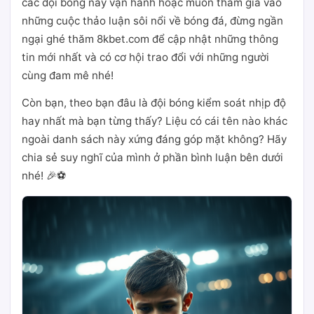
các đội bóng này vận hành hoặc muốn tham gia vào
những cuộc thảo luận sôi nổi về bóng đá, đừng ngần
ngại ghé thăm 8kbet.com để cập nhật những thông
tin mới nhất và có cơ hội trao đổi với những người
cùng đam mê nhé!
Còn bạn, theo bạn đâu là đội bóng kiểm soát nhịp độ
hay nhất mà bạn từng thấy? Liệu có cái tên nào khác
ngoài danh sách này xứng đáng góp mặt không? Hãy
chia sẻ suy nghĩ của mình ở phần bình luận bên dưới
nhé! 🎉⚽