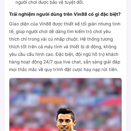
người chơi được bảo vệ tuyệt đối.
Trải nghiệm người dùng trên Vin88 có gì đặc biệt?
Giao diện của Vin88 được thiết kế tối giản nhưng tinh
tế, giúp người chơi dễ dàng tìm kiếm trò chơi yêu
thích chỉ trong vài cú nhấp chuột. Hệ thống tương
thích tốt trên cả máy tính và thiết bị di động, không
yêu cầu cấu hình cao. Đặc biệt, đội ngũ hỗ trợ khách
hàng hoạt động 24/7 qua live chat, sẵn sàng giải đáp
mọi thắc mắc về quy trình đặt cược hay nạp rút tiền.