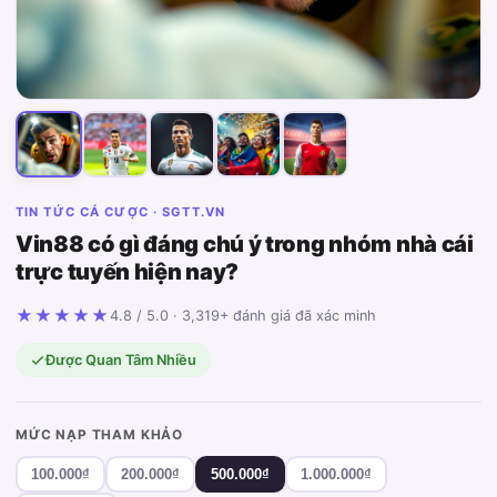
TIN TỨC CÁ CƯỢC · SGTT.VN
Vin88 có gì đáng chú ý trong nhóm nhà cái
trực tuyến hiện nay?
★★★★★
4.8 / 5.0 · 3,319+ đánh giá đã xác minh
Được Quan Tâm Nhiều
MỨC NẠP THAM KHẢO
100.000₫
200.000₫
500.000₫
1.000.000₫