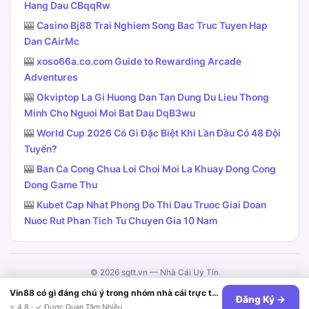
Hang Dau CBqqRw
🎰
Casino Bj88 Trai Nghiem Song Bac Truc Tuyen Hap
Dan CAirMc
🎰
xoso66a.co.com Guide to Rewarding Arcade
Adventures
🎰
Okviptop La Gi Huong Dan Tan Dung Du Lieu Thong
Minh Cho Nguoi Moi Bat Dau DqB3wu
🎰
World Cup 2026 Có Gì Đặc Biệt Khi Lần Đầu Có 48 Đội
Tuyển?
🎰
Ban Ca Cong Chua Loi Choi Moi La Khuay Dong Cong
Dong Game Thu
🎰
Kubet Cap Nhat Phong Do Thi Dau Truoc Giai Doan
Nuoc Rut Phan Tich Tu Chuyen Gia 10 Nam
© 2026 sgtt.vn — Nhà Cái Uy Tín
Contact
·
Chính Sách Giao Dịch
·
Chính Sách Hoàn Trả
·
Chính Sách Bảo
Vin88 có gì đáng chú ý trong nhóm nhà cái trực tuyến hiện nay?
Đăng Ký →
Mật
·
Điều Khoản Dịch Vụ
·
Tra Cứu Vé
·
Tất Cả Game
·
Sitemap
⭐ 4.8 · ✓ Được Quan Tâm Nhiều