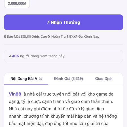
2.000.000₫
⚡ Nhận Thưởng
🔒 Bảo Mật SSL
🎰 Odds Cao
🔄 Hoàn Trả 1.5%
💳 Đa Kênh Nạp
🔥
405
người đang xem trang này
Nội Dung Bài Viết
Đánh Giá (3,319)
Giao Dịch
Vin88
là nhà cái trực tuyến nổi bật với kho game đa
dạng, tỷ lệ cược cạnh tranh và giao diện thân thiện.
Nhà cái này ghi điểm nhờ tốc độ xử lý giao dịch
nhanh, chương trình khuyến mãi hấp dẫn và hệ thống
bảo mật hiện đại, đáp ứng tốt nhu cầu giải trí của