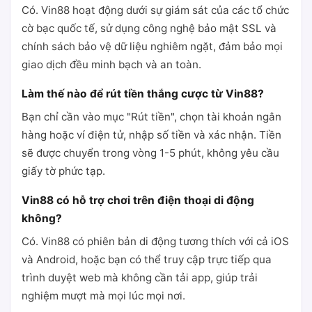
Có. Vin88 hoạt động dưới sự giám sát của các tổ chức
cờ bạc quốc tế, sử dụng công nghệ bảo mật SSL và
chính sách bảo vệ dữ liệu nghiêm ngặt, đảm bảo mọi
giao dịch đều minh bạch và an toàn.
Làm thế nào để rút tiền thắng cược từ Vin88?
Bạn chỉ cần vào mục "Rút tiền", chọn tài khoản ngân
hàng hoặc ví điện tử, nhập số tiền và xác nhận. Tiền
sẽ được chuyển trong vòng 1-5 phút, không yêu cầu
giấy tờ phức tạp.
Vin88 có hỗ trợ chơi trên điện thoại di động
không?
Có. Vin88 có phiên bản di động tương thích với cả iOS
và Android, hoặc bạn có thể truy cập trực tiếp qua
trình duyệt web mà không cần tải app, giúp trải
nghiệm mượt mà mọi lúc mọi nơi.