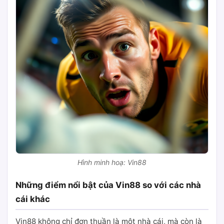
Hình minh hoạ: Vin88
Những điểm nổi bật của Vin88 so với các nhà
cái khác
Vin88 không chỉ đơn thuần là một nhà cái, mà còn là