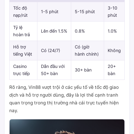
Tốc độ
3-10
1-5 phút
5-15 phút
nạp/rút
phút
Tỷ lệ
Lên đến 1.5%
0.8%
1.0%
hoàn trả
Hỗ trợ
Có (giờ
Có (24/7)
Không
tiếng Việt
hành chính)
Casino
Dẫn đầu với
20+
30+ bàn
trực tiếp
50+ bàn
bàn
Rõ ràng, Vin88 vượt trội ở các yếu tố về tốc độ giao
dịch và hỗ trợ người dùng, đây là lợi thế cạnh tranh
quan trọng trong thị trường nhà cái trực tuyến hiện
nay.