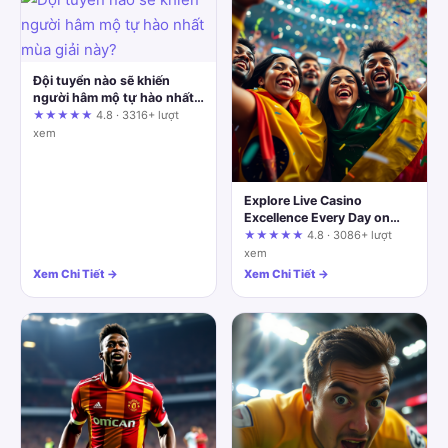
Đội tuyển nào sẽ khiến
người hâm mộ tự hào nhất
mùa giải này?
★★★★★
4.8 · 3316+ lượt
xem
Explore Live Casino
Excellence Every Day on
mu88-km.com
★★★★★
4.8 · 3086+ lượt
xem
Xem Chi Tiết →
Xem Chi Tiết →