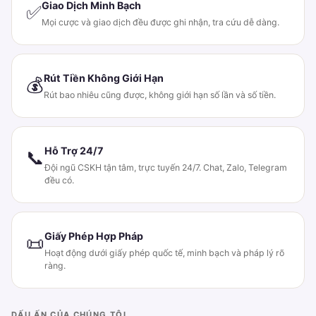
Giao Dịch Minh Bạch
✅
Mọi cược và giao dịch đều được ghi nhận, tra cứu dễ dàng.
Rút Tiền Không Giới Hạn
💰
Rút bao nhiêu cũng được, không giới hạn số lần và số tiền.
Hỗ Trợ 24/7
📞
Đội ngũ CSKH tận tâm, trực tuyến 24/7. Chat, Zalo, Telegram
đều có.
Giấy Phép Hợp Pháp
📜
Hoạt động dưới giấy phép quốc tế, minh bạch và pháp lý rõ
ràng.
DẤU ẤN CỦA CHÚNG TÔI