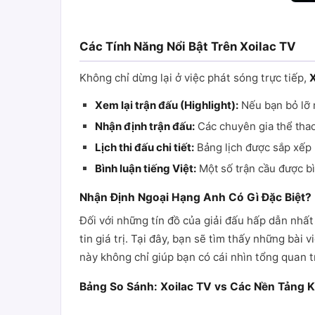
Các Tính Năng Nổi Bật Trên Xoilac TV
Không chỉ dừng lại ở việc phát sóng trực tiếp,
X
Xem lại trận đấu (Highlight):
Nếu bạn bỏ lỡ m
Nhận định trận đấu:
Các chuyên gia thể thao
Lịch thi đấu chi tiết:
Bảng lịch được sắp xếp 
Bình luận tiếng Việt:
Một số trận cầu được bì
Nhận Định Ngoại Hạng Anh Có Gì Đặc Biệt?
Đối với những tín đồ của giải đấu hấp dẫn nhấ
tin giá trị. Tại đây, bạn sẽ tìm thấy những bài 
này không chỉ giúp bạn có cái nhìn tổng quan 
Bảng So Sánh: Xoilac TV vs Các Nền Tảng 