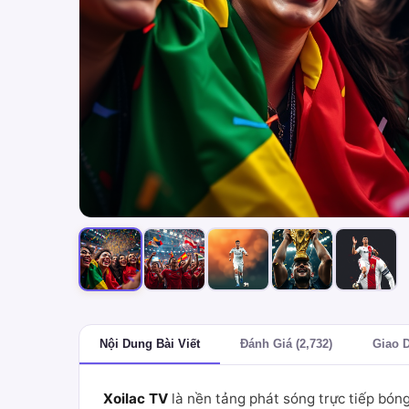
Nội Dung Bài Viết
Đánh Giá (2,732)
Giao 
Xoilac TV
là nền tảng phát sóng trực tiếp bón