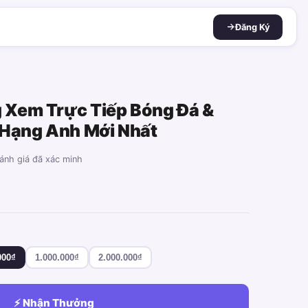
Đăng Ký
g Xem Trực Tiếp Bóng Đá &
 Hạng Anh Mới Nhất
đánh giá đã xác minh
000₫
1.000.000₫
2.000.000₫
⚡ Nhận Thưởng