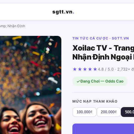
sgtt.vn
.
amp; Nhận Định
TIN TỨC CÁ CƯỢC · SGTT.VN
Xoilac TV - Tran
Nhận Định Ngoại
★★★★★
4.8 / 5.0 · 2,732+ 
Đang Chơi — Odds Cao
MỨC NẠP THAM KHẢO
100.000₫
200.000₫
500.