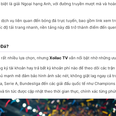
 biệt là giải Ngoại hạng Anh, với đường truyền mượt mà và hoà
ịch vụ liên quan đến bóng đá trực tuyến, bao gồm link xem trực
tốc độ tải trang nhanh, nền tảng này đã trở thành điểm đến q
 Đá?
 rất nhiều lựa chọn, nhưng
Xoilac TV
vẫn nổi bật nhờ những ưu 
 ký tài khoản hay trả bất kỳ khoản phí nào để theo dõi các trận
 mạnh mẽ đảm bảo hình ảnh sắc nét, không giật lag ngay cả t
a, Serie A, Bundesliga đến các giải đấu quốc tế như Champions
 và tin tức được cập nhật theo thời gian thực, chính xác từng phút