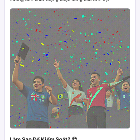
Làm Sao Để Kiểm Soát? 🤔