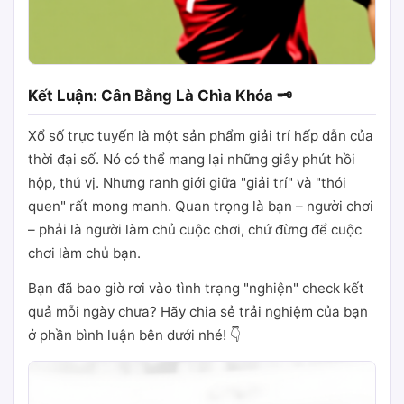
Kết Luận: Cân Bằng Là Chìa Khóa 🗝️
Xổ số trực tuyến là một sản phẩm giải trí hấp dẫn của
thời đại số. Nó có thể mang lại những giây phút hồi
hộp, thú vị. Nhưng ranh giới giữa "giải trí" và "thói
quen" rất mong manh. Quan trọng là bạn – người chơi
– phải là người làm chủ cuộc chơi, chứ đừng để cuộc
chơi làm chủ bạn.
Bạn đã bao giờ rơi vào tình trạng "nghiện" check kết
quả mỗi ngày chưa? Hãy chia sẻ trải nghiệm của bạn
ở phần bình luận bên dưới nhé! 👇