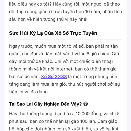
liệu điều này có tốt? Hãy cùng tôi, một người đã theo
dõi thị trường giải trí trực tuyến hơn 10 năm, phân tích
sâu hơn về hiện tượng thú vị này nhé!
Sức Hút Kỳ Lạ Của Xổ Số Trực Tuyến
Ngày trước, muốn mua một tờ vé số, bạn phải ra tận
quán, chờ đợi và dán mắt vào tivi lúc 6 giờ chiều. Giờ
đây, mọi thứ đã khác. Chỉ với một chiếc điện thoại
thông minh và kết nối Internet, bạn có thể tham gia
bất cứ lúc nào.
Xổ Số XX88
là một trong những nền
tảng đang làm mưa làm gió, thu hút người chơi bởi sự
tiện lợi và đa dạng.
Tại Sao Lại Gây Nghiện Đến Vậy? 😅
Hãy thử tưởng tượng: bạn bỏ ra 10.000 đồng, và chỉ 5
phút sau, bạn có thể nhận lại gấp 100 lần. Cảm giác
hồi hộp chờ đợi những con số xuất hiện, sự vỡ òa khi