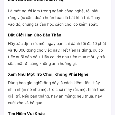
Là một người làm trong ngành công nghệ, tôi hiểu
rằng việc cấm đoán hoàn toàn là bất khả thi. Thay
vào đó, chúng ta cần học cách chơi có kiểm soát:
Đặt Giới Hạn Cho Bản Thân
Hãy xác định rõ: mỗi ngày bạn chỉ dành tối đa 10 phút
và 10.000 đồng cho việc này. Hết tiền là dừng, dù có
tiếc nuối đến đâu. Hãy coi đó như tiền mua một ly trà
sữa, mất đi cũng không ảnh hưởng gì.
Xem Như Một Trò Chơi, Không Phải Nghề
Đừng bao giờ nghĩ rằng đây là cách kiếm tiền. Hãy
nhìn nhận nó như một trò chơi may rủi, một hình thức
giải trí. Nếu bạn thắng, hãy ăn mừng; nếu thua, hãy
cười xòa và bỏ qua.
Tìm Niềm Vui Khác