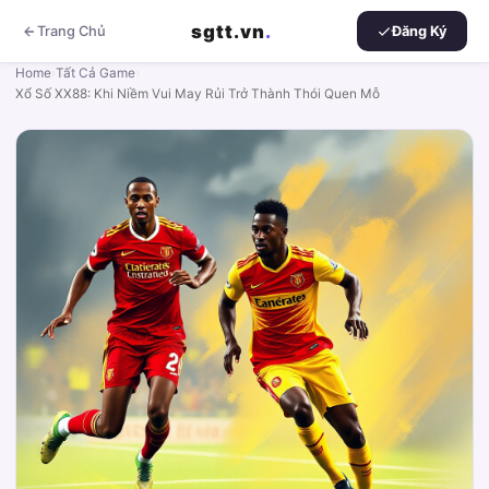
sgtt.vn
.
Trang Chủ
Đăng Ký
Home
›
Tất Cả Game
›
Xổ Số XX88: Khi Niềm Vui May Rủi Trở Thành Thói Quen Mỗ