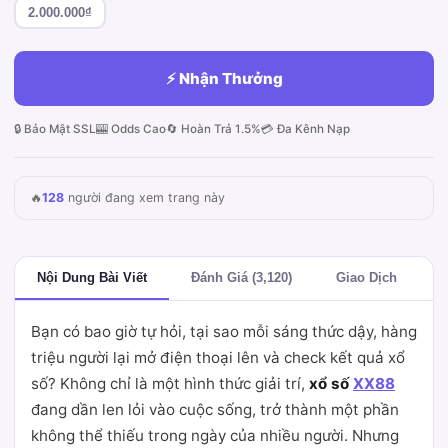
2.000.000₫
⚡ Nhận Thưởng
🔒 Bảo Mật SSL
🎰 Odds Cao
🔄 Hoàn Trả 1.5%
💳 Đa Kênh Nạp
🔥
128
người đang xem trang này
Nội Dung Bài Viết
Đánh Giá (3,120)
Giao Dịch
Bạn có bao giờ tự hỏi, tại sao mỗi sáng thức dậy, hàng
triệu người lại mở điện thoại lên và check kết quả xổ
số? Không chỉ là một hình thức giải trí,
xổ số
XX88
đang dần len lỏi vào cuộc sống, trở thành một phần
không thể thiếu trong ngày của nhiều người. Nhưng