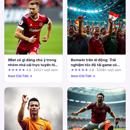
9Bet có gì đáng chú ý trong
Bomwin trên di động: Trải
nhóm nhà cái trực tuyến hiện
nghiệm tốc độ tải game có
nay?
thực sự "mượt mà" như lời
★★★★★
4.8 · 2412+ lượt xem
★★★★★
4.8 · 3338+ lượt xem
đồn?
Xem Chi Tiết →
Xem Chi Tiết →