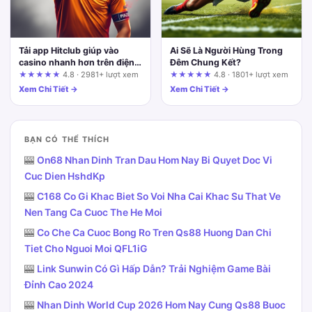
Tải app Hitclub giúp vào
Ai Sẽ Là Người Hùng Trong
casino nhanh hơn trên điện
Đêm Chung Kết?
thoại ra sao?
★★★★★
4.8 · 2981+ lượt xem
★★★★★
4.8 · 1801+ lượt xem
Xem Chi Tiết →
Xem Chi Tiết →
BẠN CÓ THỂ THÍCH
🎰
On68 Nhan Dinh Tran Dau Hom Nay Bi Quyet Doc Vi
Cuc Dien HshdKp
🎰
C168 Co Gi Khac Biet So Voi Nha Cai Khac Su That Ve
Nen Tang Ca Cuoc The He Moi
🎰
Co Che Ca Cuoc Bong Ro Tren Qs88 Huong Dan Chi
Tiet Cho Nguoi Moi QFL1iG
🎰
Link Sunwin Có Gì Hấp Dẫn? Trải Nghiệm Game Bài
Đỉnh Cao 2024
🎰
Nhan Dinh World Cup 2026 Hom Nay Cung Qs88 Buoc