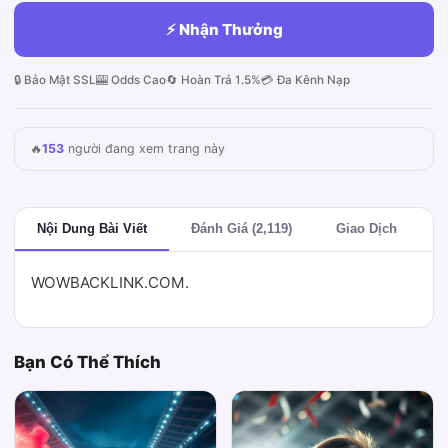
⚡ Nhận Thưởng
🔒 Bảo Mật SSL
🎰 Odds Cao
🔄 Hoàn Trả 1.5%
💳 Đa Kênh Nạp
🔥
153
người đang xem trang này
Nội Dung Bài Viết
Đánh Giá (2,119)
Giao Dịch
WOWBACKLINK.COM.
Bạn Có Thể Thích