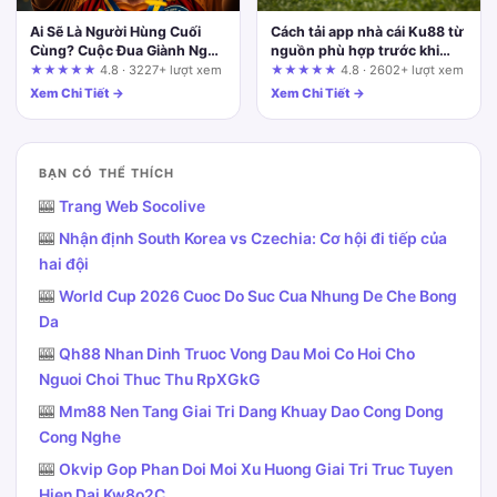
Ai Sẽ Là Người Hùng Cuối
Cách tải app nhà cái Ku88 từ
Cùng? Cuộc Đua Giành Ngôi
nguồn phù hợp trước khi
Vương Trong Làng Game
đăng nhập
★★★★★
4.8 · 3227+ lượt xem
★★★★★
4.8 · 2602+ lượt xem
Xem Chi Tiết →
Xem Chi Tiết →
BẠN CÓ THỂ THÍCH
🎰
Trang Web Socolive
🎰
Nhận định South Korea vs Czechia: Cơ hội đi tiếp của
hai đội
🎰
World Cup 2026 Cuoc Do Suc Cua Nhung De Che Bong
Da
🎰
Qh88 Nhan Dinh Truoc Vong Dau Moi Co Hoi Cho
Nguoi Choi Thuc Thu RpXGkG
🎰
Mm88 Nen Tang Giai Tri Dang Khuay Dao Cong Dong
Cong Nghe
🎰
Okvip Gop Phan Doi Moi Xu Huong Giai Tri Truc Tuyen
Hien Dai Kw8o2C