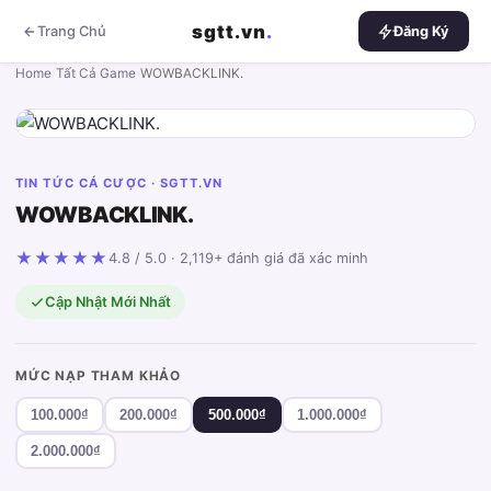
sgtt.vn
.
Trang Chủ
Đăng Ký
Home
›
Tất Cả Game
›
WOWBACKLINK.
TIN TỨC CÁ CƯỢC · SGTT.VN
WOWBACKLINK.
★★★★★
4.8 / 5.0 · 2,119+ đánh giá đã xác minh
Cập Nhật Mới Nhất
MỨC NẠP THAM KHẢO
100.000₫
200.000₫
500.000₫
1.000.000₫
2.000.000₫