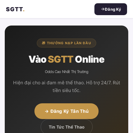
SGTT
.
Đăng Ký
🎁 THƯỞNG NẠP LẦN ĐẦU
Vào
SGTT
Online
Odds Cao Nhất Thị Trường
Hiện đại cho ai đam mê thể thao. Hỗ trợ 24/7. Rút
tiền siêu tốc.
→ Đăng Ký Tân Thủ
Tin Tức Thể Thao