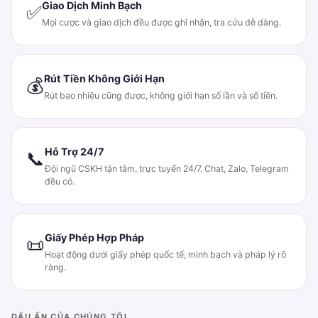
Giao Dịch Minh Bạch
✅
Mọi cược và giao dịch đều được ghi nhận, tra cứu dễ dàng.
Rút Tiền Không Giới Hạn
💰
Rút bao nhiêu cũng được, không giới hạn số lần và số tiền.
Hỗ Trợ 24/7
📞
Đội ngũ CSKH tận tâm, trực tuyến 24/7. Chat, Zalo, Telegram
đều có.
Giấy Phép Hợp Pháp
📜
Hoạt động dưới giấy phép quốc tế, minh bạch và pháp lý rõ
ràng.
DẤU ẤN CỦA CHÚNG TÔI