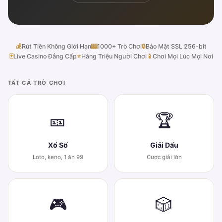
💰
Rút Tiền Không Giới Hạn
🎰
1000+ Trò Chơi
🔒
Bảo Mật SSL 256-bit
🃏
Live Casino Đẳng Cấp
⭐
Hàng Triệu Người Chơi
📱
Chơi Mọi Lúc Mọi Nơi
TẤT CẢ TRÒ CHƠI
🎫
🏆
Xổ Số
Giải Đấu
Loto, keno, 1 ăn 99
Cược giải lớn
🎮
🎲