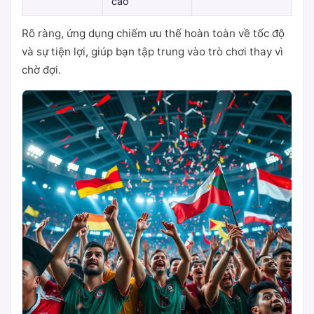
cáo
Rõ ràng, ứng dụng chiếm ưu thế hoàn toàn về tốc độ
và sự tiện lợi, giúp bạn tập trung vào trò chơi thay vì
chờ đợi.