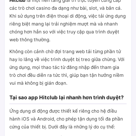
Hitclub
là một nền tảng giải trí trực tuyến cung cấp
các trò chơi casino đa dạng như bài, slot, và bắn cá.
Khi sử dụng trên điện thoại di động, việc tải ứng dụng
riêng biệt mang lại trải nghiệm mượt mà và nhanh
chóng hơn hẳn so với việc truy cập qua trình duyệt
web thông thường.
Không còn cảnh chờ đợi trang web tải từng phần tử
hay lo lắng về việc trình duyệt bị treo giữa chừng. Với
ứng dụng, mọi thao tác từ đăng nhập đến tham gia
trò chơi đều diễn ra tức thì, giúp bạn tận hưởng niềm
vui mà không bị gián đoạn.
Tại sao app Hitclub lại nhanh hơn trình duyệt?
Ứng dụng di động được thiết kế riêng cho hệ điều
hành iOS và Android, cho phép tận dụng tối đa phần
cứng của thiết bị. Dưới đây là những lý do cụ thể: