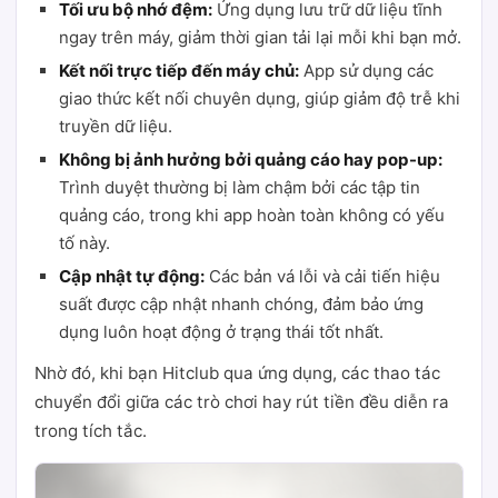
Tối ưu bộ nhớ đệm:
Ứng dụng lưu trữ dữ liệu tĩnh
ngay trên máy, giảm thời gian tải lại mỗi khi bạn mở.
Kết nối trực tiếp đến máy chủ:
App sử dụng các
giao thức kết nối chuyên dụng, giúp giảm độ trễ khi
truyền dữ liệu.
Không bị ảnh hưởng bởi quảng cáo hay pop-up:
Trình duyệt thường bị làm chậm bởi các tập tin
quảng cáo, trong khi app hoàn toàn không có yếu
tố này.
Cập nhật tự động:
Các bản vá lỗi và cải tiến hiệu
suất được cập nhật nhanh chóng, đảm bảo ứng
dụng luôn hoạt động ở trạng thái tốt nhất.
Nhờ đó, khi bạn Hitclub qua ứng dụng, các thao tác
chuyển đổi giữa các trò chơi hay rút tiền đều diễn ra
trong tích tắc.