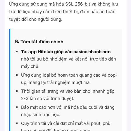
Ứng dụng sử dụng mã hóa SSL 256-bit và không lưu
trữ dữ liệu nhạy cảm trên thiết bị, đảm bảo an toàn
tuyệt đối cho người dùng.
📝 Tóm tắt điểm chính
Tải app Hitclub giúp vào casino nhanh hơn
nhờ tối ưu bộ nhớ đệm và kết nối trực tiếp đến
máy chủ.
Ứng dụng loại bỏ hoàn toàn quảng cáo và pop-
up, mang lại trải nghiệm mượt mà.
Thời gian tải trang và vào bàn chơi nhanh gấp
2-3 lần so với trình duyệt.
Bảo mật cao hơn với mã hóa đầu cuối và đăng
nhập sinh trắc học.
Quy trình tải và cài đặt chỉ mất vài phút, phù
hợp với mọi đối tượng người dùng.