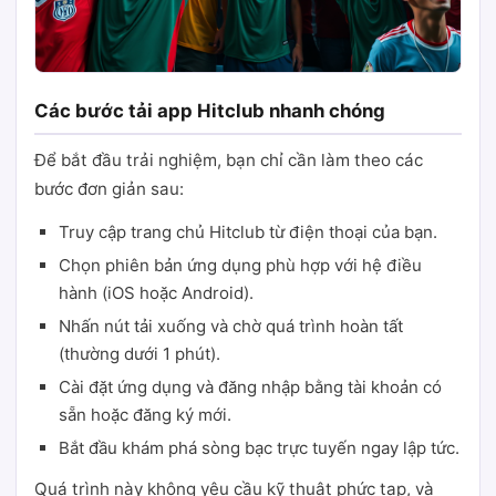
Các bước tải app Hitclub nhanh chóng
Để bắt đầu trải nghiệm, bạn chỉ cần làm theo các
bước đơn giản sau:
Truy cập trang chủ Hitclub từ điện thoại của bạn.
Chọn phiên bản ứng dụng phù hợp với hệ điều
hành (iOS hoặc Android).
Nhấn nút tải xuống và chờ quá trình hoàn tất
(thường dưới 1 phút).
Cài đặt ứng dụng và đăng nhập bằng tài khoản có
sẵn hoặc đăng ký mới.
Bắt đầu khám phá sòng bạc trực tuyến ngay lập tức.
Quá trình này không yêu cầu kỹ thuật phức tạp, và