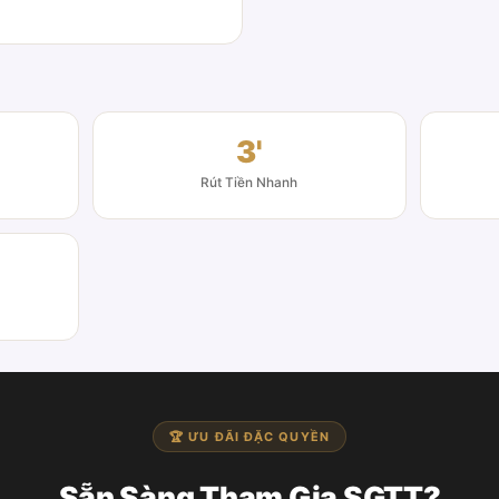
3'
Rút Tiền Nhanh
🏆 ƯU ĐÃI ĐẶC QUYỀN
Sẵn Sàng Tham Gia SGTT?