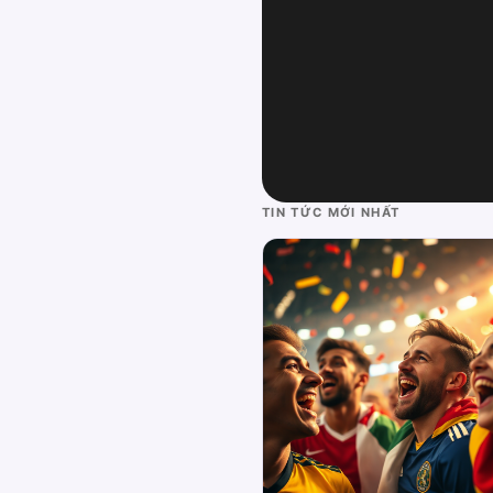
TIN TỨC MỚI NHẤT