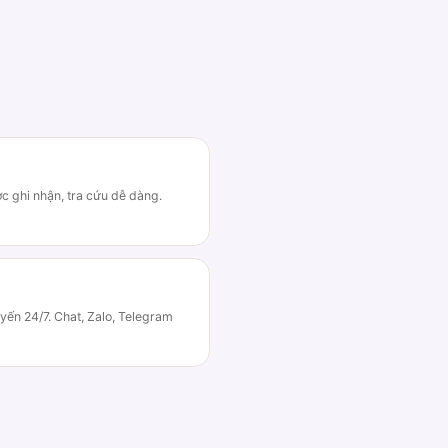
c ghi nhận, tra cứu dễ dàng.
yến 24/7. Chat, Zalo, Telegram