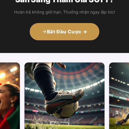
Hoàn trả không giới hạn. Thưởng nhận ngay lập tức!
Bắt Đầu Cược →