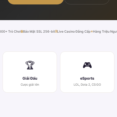
000+ Trò Chơi
🔒
Bảo Mật SSL 256-bit
🃏
Live Casino Đẳng Cấp
⭐
Hàng Triệu Ngư
🏆
🎮
Giải Đấu
eSports
Cược giải lớn
LOL, Dota 2, CS:GO