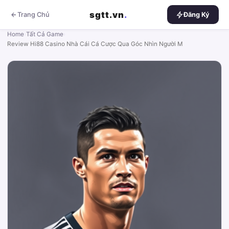
sgtt.vn
.
Trang Chủ
Đăng Ký
Home
›
Tất Cả Game
›
Review Hi88 Casino Nhà Cái Cá Cược Qua Góc Nhìn Người M