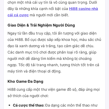
chọn một nhà cái uy tín là vô cùng quan trọng. Dưới
đây là những khía cạnh nổi bật của
Hi88 casino nhà
cái cá cược
mà người mới cần biết.
Giao Diện & Trải Nghiệm Người Dùng
Ngay từ lần đầu truy cập, tôi ấn tượng với giao diện
của Hi88. Bố cục được sắp xếp khoa học, màu sắc chủ
đạo là xanh dương và trắng, tạo cảm giác dễ chịu.
Các danh mục trò chơi được phân loại rõ ràng, giúp
người mới dễ dàng tìm kiếm mà không bị choáng
ngợp. Tốc độ tải trang nhanh, tương thích tốt trên cả
máy tính và điện thoại di động.
Kho Game Đa Dạng
Hi88 cung cấp một thư viện game đồ sộ, đáp ứng mọi
sở thích của người chơi:
Cá cược thể thao:
Đa dạng các môn thể thao như