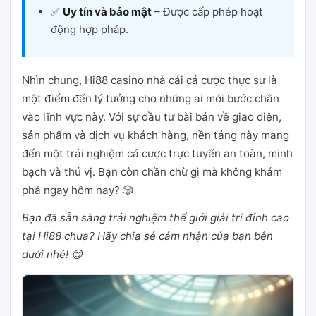
✅
Uy tín và bảo mật
– Được cấp phép hoạt
động hợp pháp.
Nhìn chung, Hi88 casino nhà cái cá cược thực sự là
một điểm đến lý tưởng cho những ai mới bước chân
vào lĩnh vực này. Với sự đầu tư bài bản về giao diện,
sản phẩm và dịch vụ khách hàng, nền tảng này mang
đến một trải nghiệm cá cược trực tuyến an toàn, minh
bạch và thú vị. Bạn còn chần chừ gì mà không khám
phá ngay hôm nay? 🎲
Bạn đã sẵn sàng trải nghiệm thế giới giải trí đỉnh cao
tại Hi88 chưa? Hãy chia sẻ cảm nhận của bạn bên
dưới nhé! 😊