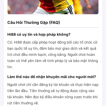
Câu Hỏi Thường Gặp (FAQ)
Hi88 có uy tín và hợp pháp không?
Có. Hi88 được cấp phép hoạt động bởi các tổ chức cờ
bạc quốc tế uy tín, đảm bảo mọi giao dịch và kết quả
trò chơi đều minh bạch, công bằng. Người chơi hoàn
toàn có thể yên tâm về tính pháp lý và bảo mật thông
tin.
Làm thế nào để nhận khuyến mãi cho người mới?
Người chơi chỉ cần đăng ký tài khoản và thực hiện nạp
tiền lần đầu. Tiền thưởng sẽ tự động được cộng vào
tài khoản. Nên đọc kỹ điều khoản vòng cược trước khi
rút tiền thưởng về.