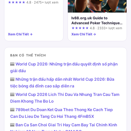
Mùa Giải Này?
★★★★★
4.8 · 2475+ lượt xem
lv88.org.uk Guide to
Advanced Poker Techniques:
From Beginner to Game-
★★★★★
4.8 · 2333+ lượt xem
Changer
Xem Chi Tiết →
Xem Chi Tiết →
BẠN CÓ THỂ THÍCH
🎰
World Cup 2026: Những trận đấu quyết định số phận
giải đấu
🎰
Những trận đấu hấp dẫn nhất World Cup 2026: Bữa
tiệc bóng đá đỉnh cao sắp diễn ra
🎰
World Cup 2026 Lich Thi Dau Va Nhung Tran Cau Tam
Diem Khong The Bo Lo
🎰
789bet Du Doan Ket Qua Theo Thong Ke Cach Tiep
Can Du Lieu De Tang Co Hoi Thang 4FmB5X
🎰
Ban Ca San Choi Giai Tri Hay Cam Bay Tai Chinh Kinh