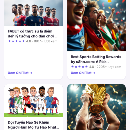
FABET có thực sự là điểm
đến lý tưởng cho dân chơi cá
cược trực tuyến?
★★★★★
4.8 · 1807+ lượt xem
Best Sports Betting Rewards
by s8hn.com: A Risk
Manager’s Transparency
★★★★★
4.8 · 2205+ lượt xem
Check
Xem Chi Tiết →
Xem Chi Tiết →
Đội Tuyển Nào Sẽ Khiến
Người Hâm Mộ Tự Hào Nhất