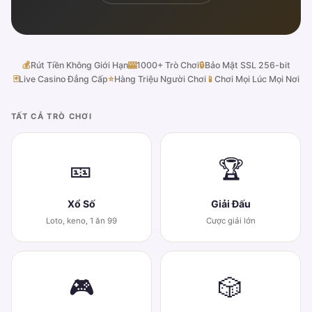
💰
Rút Tiền Không Giới Hạn
🎰
1000+ Trò Chơi
🔒
Bảo Mật SSL 256-bit
🃏
Live Casino Đẳng Cấp
⭐
Hàng Triệu Người Chơi
📱
Chơi Mọi Lúc Mọi Nơi
TẤT CẢ TRÒ CHƠI
🎫
🏆
Xổ Số
Giải Đấu
Loto, keno, 1 ăn 99
Cược giải lớn
🎮
🎲