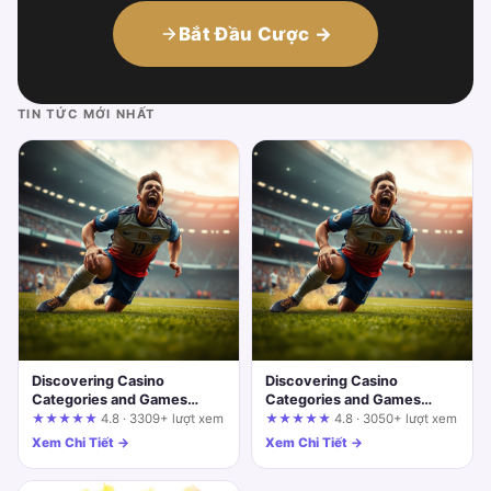
Bắt Đầu Cược →
TIN TỨC MỚI NHẤT
Discovering Casino
Discovering Casino
Categories and Games
Categories and Games
Inside sc88.day: A Balanced
Inside sc88.day: A Balanced
★★★★★
4.8 · 3309+ lượt xem
★★★★★
4.8 · 3050+ lượt xem
Review
Review
Xem Chi Tiết →
Xem Chi Tiết →