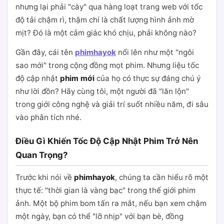
nhưng lại phải "cày" qua hàng loạt trang web với tốc
độ tải chậm rì, thậm chí là chất lượng hình ảnh mờ
mịt? Đó là một cảm giác khó chịu, phải không nào?
Gần đây, cái tên
phimhayok
nổi lên như một "ngôi
sao mới" trong cộng đồng mọt phim. Nhưng liệu tốc
độ cập nhật
phim mới
của họ có thực sự đáng chú ý
như lời đồn? Hãy cùng tôi, một người đã "lăn lộn"
trong giới công nghệ và giải trí suốt nhiều năm, đi sâu
vào phân tích nhé.
Điều Gì Khiến Tốc Độ Cập Nhật Phim Trở Nên
Quan Trọng?
Trước khi nói về
phimhayok
, chúng ta cần hiểu rõ một
thực tế: "thời gian là vàng bạc" trong thế giới phim
ảnh. Một bộ phim bom tấn ra mắt, nếu bạn xem chậm
một ngày, bạn có thể "lỡ nhịp" với bạn bè, đồng