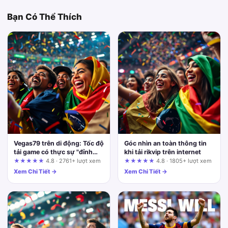
Bạn Có Thể Thích
Vegas79 trên di động: Tốc độ
Góc nhìn an toàn thông tin
tải game có thực sự "đỉnh
khi tải rikvip trên internet
nóc" như lời đồn?
★★★★★
4.8 · 2761+ lượt xem
★★★★★
4.8 · 1805+ lượt xem
Xem Chi Tiết →
Xem Chi Tiết →