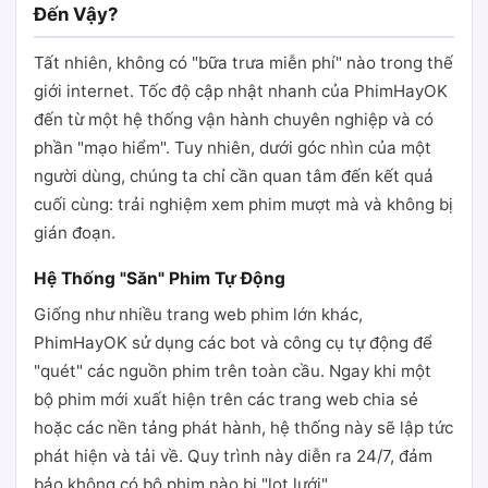
Đến Vậy?
Tất nhiên, không có "bữa trưa miễn phí" nào trong thế
giới internet. Tốc độ cập nhật nhanh của PhimHayOK
đến từ một hệ thống vận hành chuyên nghiệp và có
phần "mạo hiểm". Tuy nhiên, dưới góc nhìn của một
người dùng, chúng ta chỉ cần quan tâm đến kết quả
cuối cùng: trải nghiệm xem phim mượt mà và không bị
gián đoạn.
Hệ Thống "Săn" Phim Tự Động
Giống như nhiều trang web phim lớn khác,
PhimHayOK sử dụng các bot và công cụ tự động để
"quét" các nguồn phim trên toàn cầu. Ngay khi một
bộ phim mới xuất hiện trên các trang web chia sẻ
hoặc các nền tảng phát hành, hệ thống này sẽ lập tức
phát hiện và tải về. Quy trình này diễn ra 24/7, đảm
bảo không có bộ phim nào bị "lọt lưới".