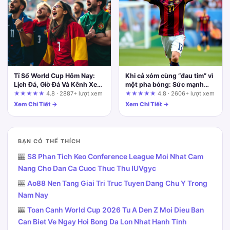
Tỉ Số World Cup Hôm Nay:
Khi cả xóm cùng “đau tim” vì
Lịch Đá, Giờ Đá Và Kênh Xem
một pha bóng: Sức mạnh
Trực Tiếp
của việc xem thể thao cùng
★★★★★
4.8 · 2887+ lượt xem
★★★★★
4.8 · 2606+ lượt xem
nhau
Xem Chi Tiết →
Xem Chi Tiết →
BẠN CÓ THỂ THÍCH
🎰
S8 Phan Tich Keo Conference League Moi Nhat Cam
Nang Cho Dan Ca Cuoc Thuc Thu IUVgyc
🎰
Ao88 Nen Tang Giai Tri Truc Tuyen Dang Chu Y Trong
Nam Nay
🎰
Toan Canh World Cup 2026 Tu A Den Z Moi Dieu Ban
Can Biet Ve Ngay Hoi Bong Da Lon Nhat Hanh Tinh