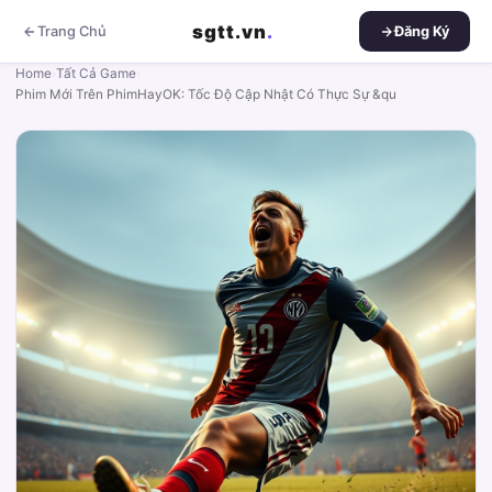
sgtt.vn
.
Trang Chủ
Đăng Ký
Home
›
Tất Cả Game
›
Phim Mới Trên PhimHayOK: Tốc Độ Cập Nhật Có Thực Sự &qu