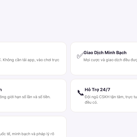
Giao Dịch Minh Bạch
✅
. Không cần tải app, vào chơi trực
Mọi cược và giao dịch đều đượ
n
Hỗ Trợ 24/7
📞
ng giới hạn số lần và số tiền.
Đội ngũ CSKH tận tâm, trực tu
đều có.
ốc tế, minh bạch và pháp lý rõ