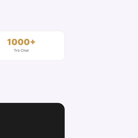
1000+
Trò Chơi