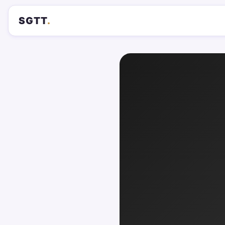
SGTT
.