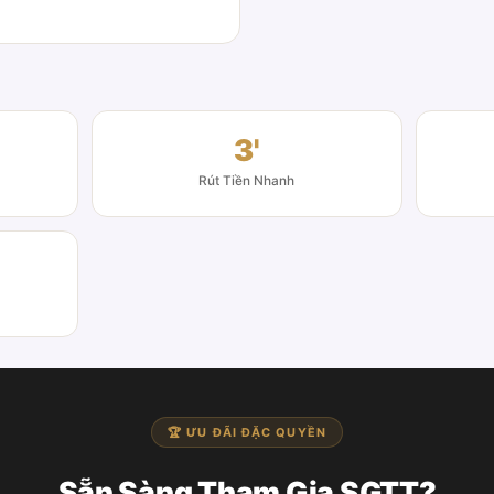
3'
Rút Tiền Nhanh
🏆 ƯU ĐÃI ĐẶC QUYỀN
Sẵn Sàng Tham Gia SGTT?