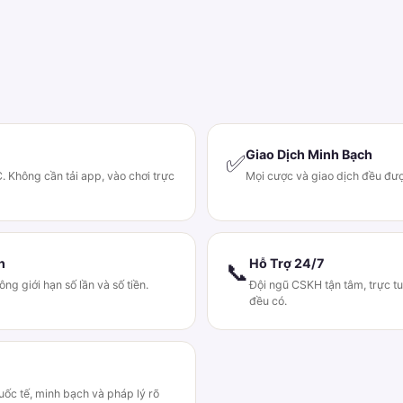
Giao Dịch Minh Bạch
✅
. Không cần tải app, vào chơi trực
Mọi cược và giao dịch đều đượ
n
Hỗ Trợ 24/7
📞
ng giới hạn số lần và số tiền.
Đội ngũ CSKH tận tâm, trực tu
đều có.
ốc tế, minh bạch và pháp lý rõ