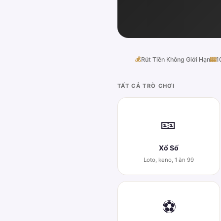
💰
Rút Tiền Không Giới Hạn
🎰
1
TẤT CẢ TRÒ CHƠI
🎫
Xổ Số
Loto, keno, 1 ăn 99
⚽