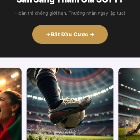
Hoàn trả không giới hạn. Thưởng nhận ngay lập tức!
Bắt Đầu Cược →