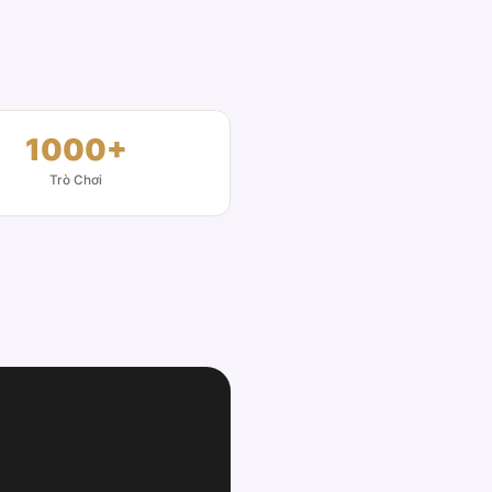
1000+
Trò Chơi