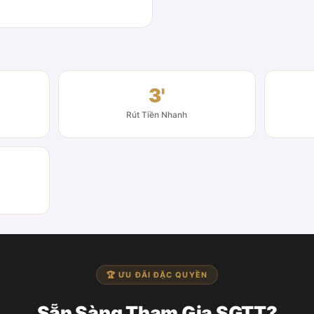
3'
Rút Tiền Nhanh
🏆 ƯU ĐÃI ĐẶC QUYỀN
Sẵn Sàng Tham Gia SGTT?